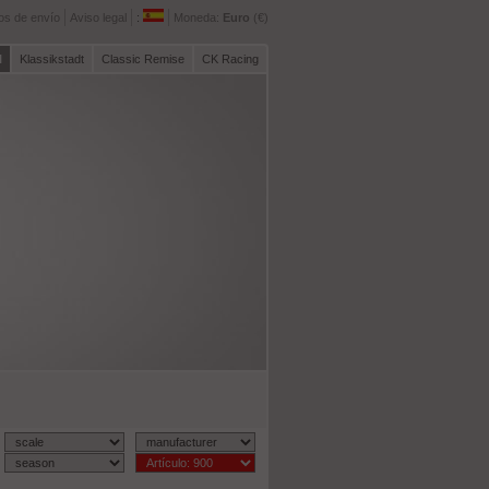
os de envío
Aviso legal
:
Moneda:
Euro
(€)
l
Klassikstadt
Classic Remise
CK Racing