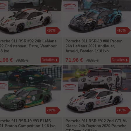
-10%
-10%
rsche 911 RSR #92 24h LeMans
Porsche 911 RSR-19 #88 Proton
22 Christensen, Estre, Vanthoor
24h LeMans 2021 Andlauer,
18 Ixo
Arnold, Bastien 1:18 Ixo
1,96 €
71,96 €
Detalles
Detalles
79,95 €
79,95 €
-10%
-10%
rsche 911 RSR-19 #93 ELMS
Porsche 911 RSR #912 2nd GTLM-
21 Proton Competition 1:18 Ixo
Klasse 24h Daytona 2020 Porsche
GT Team 1:18 Ixo