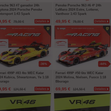
rsche 963 #7 ganador 24h
Penske Porsche 963 #6 4º 24h
ytona 2024 Porsche Penske
LeMans 2024 Estre, Lotterer,
torsport 1:43 Spark
Vanthoor 1:43 Spark
9,95 €
49,95 €
Detalles
Detalles
79,00 €
79,00 €
-36%
-44%
rrari 499P #83 4to WEC Katar
Ferrari 499P #50 6to WEC Katar
24 Kubica, Shwartzman, Ye 1:18
2024 Molina, Nielsen, Fuoco 1:18
urago
Bburago
9,95 €
69,95 €
Detalles
Detalles
124,50 €
124,50 €