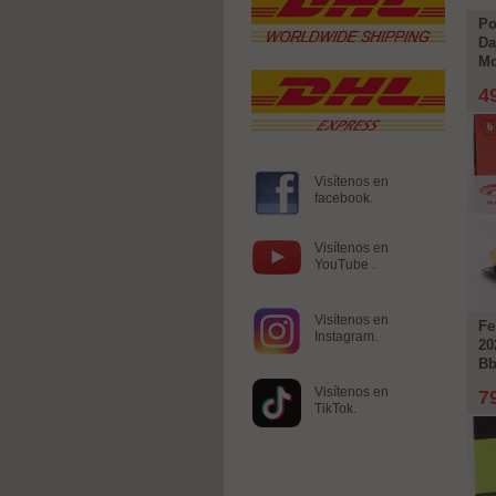
Po
Da
Mo
4
Visítenos en
facebook.
Visítenos en
YouTube .
Visítenos en
Fe
Instagram.
20
Bb
Visítenos en
7
TikTok.