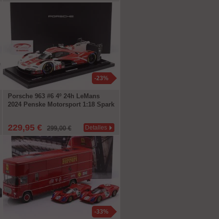
-23%
Porsche 963 #6 4º 24h LeMans
2024 Penske Motorsport 1:18 Spark
229,95 €
Detalles
299,00 €
-33%