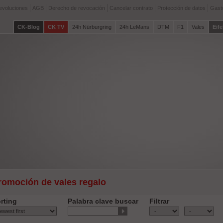
devoluciones
AGB
Derecho de revocación
Cancelar contrato
Protección de datos
Gast
CK-Blog
CK TV
24h Nürburgring
24h LeMans
DTM
F1
Vales
Eife
romoción de vales regalo
rting
Palabra clave buscar
Filtrar
-