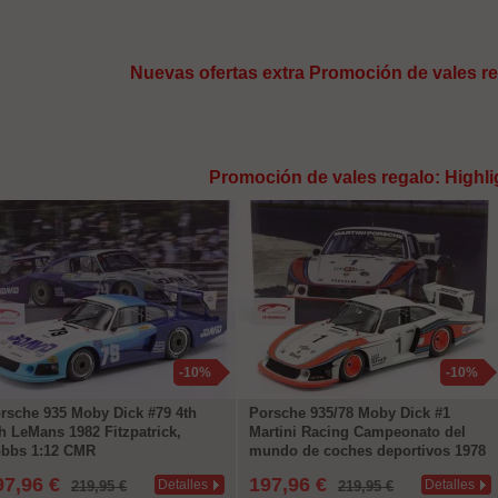
Nuevas ofertas extra Promoción de vales re
Promoción de vales regalo: Highli
-10%
-10%
rsche 935 Moby Dick #79 4th
Porsche 935/78 Moby Dick #1
h LeMans 1982 Fitzpatrick,
Martini Racing Campeonato del
bbs 1:12 CMR
mundo de coches deportivos 1978
Maas, Ickx 1:12 CMR
97,96 €
197,96 €
Detalles
Detalles
219,95 €
219,95 €