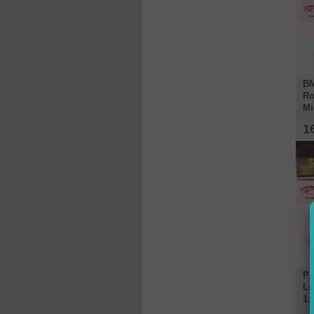
BM
Ro
Mi
1
Po
Le
1: