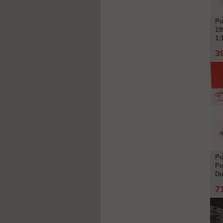
Po
19
1:
3
Po
Po
Du
7