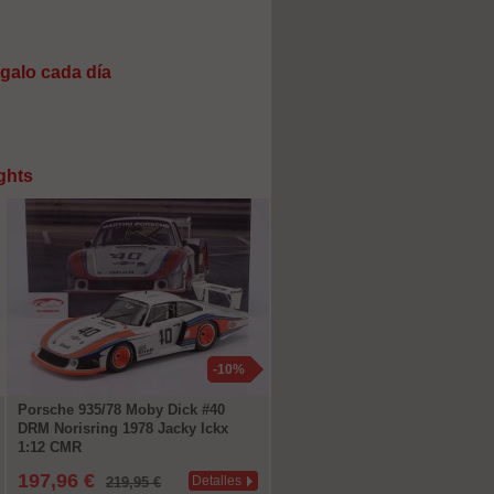
galo cada día
ghts
-10%
Porsche 935/78 Moby Dick #40
DRM Norisring 1978 Jacky Ickx
1:12 CMR
197,96 €
Detalles
219,95 €