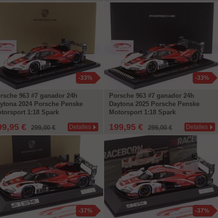
-33%
-33%
rsche 963 #7 ganador 24h
Porsche 963 #7 ganador 24h
ytona 2024 Porsche Penske
Daytona 2025 Porsche Penske
torsport 1:18 Spark
Motorsport 1:18 Spark
99,95 €
199,95 €
Detalles
Detalles
299,00 €
299,00 €
-37%
-37%