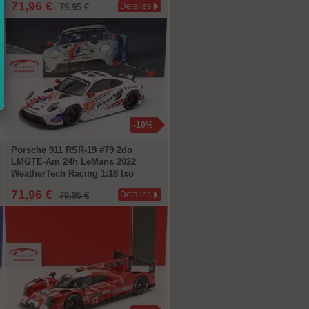
71,96 €
Detalles
79,95 €
-10%
Porsche 911 RSR-19 #79 2do
LMGTE-Am 24h LeMans 2022
WeatherTech Racing 1:18 Ixo
71,96 €
Detalles
79,95 €