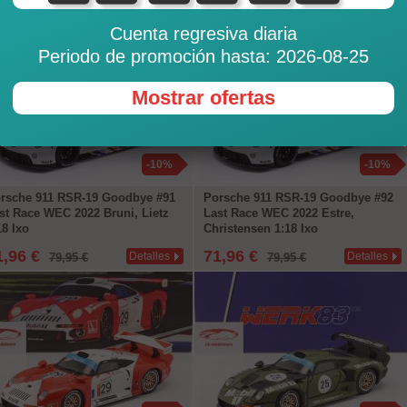
59,95 €
71,96 €
Detalles
Detalles
79,95 €
Cuenta regresiva diaria
Periodo de promoción hasta: 2026-08-25
Mostrar ofertas
-10%
-10%
rsche 911 RSR-19 Goodbye #91
Porsche 911 RSR-19 Goodbye #92
st Race WEC 2022 Bruni, Lietz
Last Race WEC 2022 Estre,
18 Ixo
Christensen 1:18 Ixo
1,96 €
71,96 €
Detalles
Detalles
79,95 €
79,95 €