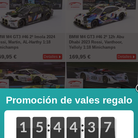
W M4 GT3 #46 2º Imola 2024
BMW M4 GT3 #46 2º 12h Abu
ssi, Martin, AL-Harthy 1:18
Dhabi 2023 Rossi, Vanthoor,
nichamps
Yelloly 1:18 Minichamps
69,95 €
169,95 €
Detalles
Detalles
Promoción de vales regalo
-10%
rsche 911 GT3 R #92 24h
Porsche 911 GT1 #5 4to FIA GT-
:
:
0
1
1
0
5
5
0
4
4
0
4
4
4
3
3
6
5
6
Mans 2024 Manthey PureRxcing
Championship Oschersleben 1998
18 Minichamps
1:18 WERK83