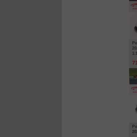
Po
20
1:
7
Po
20