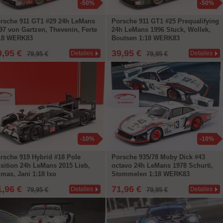
-50%
-50%
rsche 911 GT1 #29 24h LeMans
Porsche 911 GT1 #25 Prequalifying
97 von Gartzen, Thevenin, Ferte
24h LeMans 1996 Stuck, Wollek,
18 WERK83
Boutsen 1:18 WERK83
9,95 €
39,95 €
Detalles
Detalles
79,95 €
79,95 €
-10%
-10%
rsche 919 Hybrid #18 Pole
Porsche 935/78 Moby Dick #43
sition 24h LeMans 2015 Lieb,
octavo 24h LeMans 1978 Schurti,
mas, Jani 1:18 Ixo
Stommelen 1:18 WERK83
1,96 €
71,96 €
Detalles
Detalles
79,95 €
79,95 €