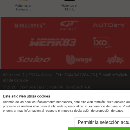
Visítenos en
Visítenos en
Instagram.
TikTok.
Willeckstr. 7 | 35614 Asslar | Tel.: 06443/81284-28 | E-Mail:
info@ck-
modelcars.de
© 2026 | ck-modelcars Christoph Krombach e.K.
4.9
/
5.00
of
7438
ck-modelcars.de customer reviews | Trusted Shops
Este sitio web utiliza cookies
Además de las cookies técnicamente necesarias, este sitio web también utiliza cookies c
propósito es analizar el acceso al sitio web o personalizar su experiencia de usuario. Pue
encontrar más información al respecto en nuestra declaración de protección de datos.
Permitir la selección actu