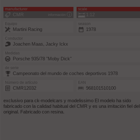
manufacturer
scale
CMR
1:12
información
Equipo
season
Martini Racing
1978
Conductor
Joachen Maas, Jacky Ickx
Medidas
Porsche 935/78 "Moby Dick"
de serie
Campeonato del mundo de coches deportivos 1978
Número de artículo
EAN
CMR12032
968101510100
exclusivo para ck-modelcars y modelissimo El modelo ha sido
fabricado con la calidad habitual del CMR y es una imitación fiel del
original. Fabricado con resina.