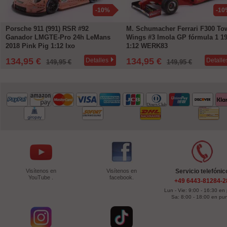
-10%
-10
Porsche 911 (991) RSR #92
M. Schumacher Ferrari F300 To
Ganador LMGTE-Pro 24h LeMans
Wings #3 Imola GP fórmula 1 1
2018 Pink Pig 1:12 Ixo
1:12 WERK83
134,95 €
134,95 €
Detalles
Detalle
149,95 €
149,95 €
Visítenos en
Visítenos en
Servicio telefónic
YouTube .
facebook.
+49 6443-81284-2
Lun - Vie: 9:00 - 16:30 en
Sa: 8:00 - 18:00 en pu