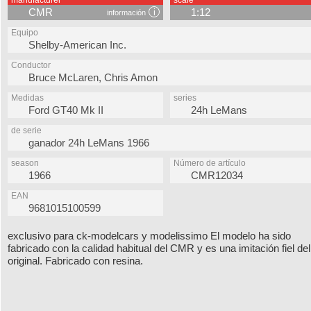
manufacturer
scale
CMR
1:12
información
Equipo
Shelby-American Inc.
Conductor
Bruce McLaren, Chris Amon
Medidas
series
Ford GT40 Mk II
24h LeMans
de serie
ganador 24h LeMans 1966
season
Número de artículo
1966
CMR12034
EAN
9681015100599
exclusivo para ck-modelcars y modelissimo El modelo ha sido
fabricado con la calidad habitual del CMR y es una imitación fiel del
original. Fabricado con resina.