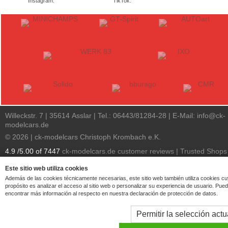
Instagram.
TikTok.
Willeckstr. 7 | 35614 Asslar | Tel.: 06443/81284-28 | E-Mail:
info@ck-
modelcars.de
© 2026 | ck-modelcars Christoph Krombach e.K.
4.9
/
5.00
of
7447
ck-modelcars.de customer reviews | Trusted Shops
Este sitio web utiliza cookies
Además de las cookies técnicamente necesarias, este sitio web también utiliza cookies c
propósito es analizar el acceso al sitio web o personalizar su experiencia de usuario. Pue
encontrar más información al respecto en nuestra declaración de protección de datos.
Permitir la selección actu