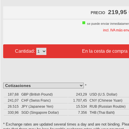
219,95
PRECIO
se puede enviar inmediatame
incl. IVA más en
Cantidad:
En la cesta de compra
*
187,68
GBP (British Pound)
243,29
USD (U.S. Dollar)
241,07
CHF (Swiss Franc)
1.707,45
CNY (Chinese Yuan)
26.515
JPY (Japanese Yen)
15.534
RUB (Russian Rouble)
330,96
SGD (Singapore Dollar)
7.356
THB (Thai Baht)
* Exchange rates are updated several times a day and are not binding. Ple