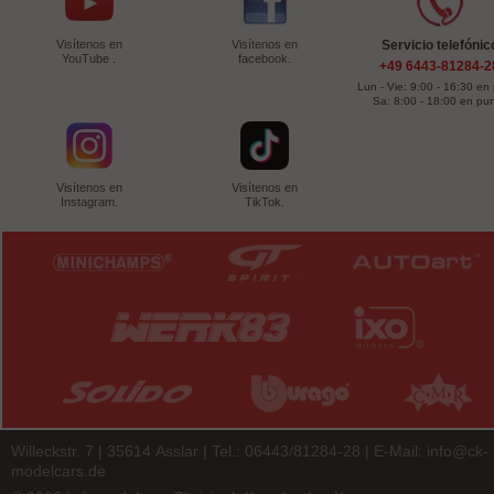
Visítenos en
Visítenos en
Servicio telefónic
YouTube .
facebook.
+49 6443-81284-2
Lun - Vie: 9:00 - 16:30 en
Sa: 8:00 - 18:00 en pu
Visítenos en
Visítenos en
Instagram.
TikTok.
Willeckstr. 7 | 35614 Asslar | Tel.: 06443/81284-28 | E-Mail:
info@ck-
modelcars.de