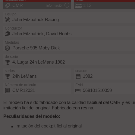
manufacturer
scale
CMR
1:12
información
Equipo
John Fitzpatrick Racing
Conductor
John Fitzpatrick, David Hobbs
Medidas
Porsche 935 Moby Dick
de serie
4. Lugar 24h LeMans 1982
series
season
24h LeMans
1982
Número de artículo
EAN
CMR12031
968101510099
El modelo ha sido fabricado con la calidad habitual del CMR y es u
imitación fiel del original. Fabricado con resina.
Peculiaridades del modelo:
Imitación del cockpit fiel al original