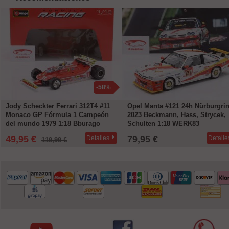
-58%
Jody Scheckter Ferrari 312T4 #11
Opel Manta #121 24h Nürburgri
Monaco GP Fórmula 1 Campeón
2023 Beckmann, Hass, Strycek,
del mundo 1979 1:18 Bburago
Schulten 1:18 WERK83
49,95 €
79,95 €
Detalles
Detalle
119,99 €