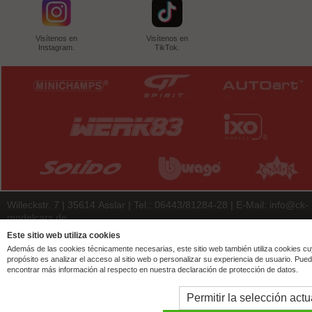
Visítenos en
Visítenos en
Instagram.
TikTok.
Willeckstr. 7 | 35614 Asslar | Tel.: 06443/81284-28 | E-Mail:
info@ck-
modelcars.de
© 2026 | ck-modelcars Christoph Krombach e.K.
Este sitio web utiliza cookies
Además de las cookies técnicamente necesarias, este sitio web también utiliza cookies c
4.9
/
5.00
of
7438
ck-modelcars.de customer reviews | Trusted Shops
propósito es analizar el acceso al sitio web o personalizar su experiencia de usuario. Pue
encontrar más información al respecto en nuestra declaración de protección de datos.
Permitir la selección actu