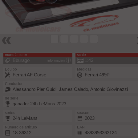
manufacturer
scale
Bburago
1:43
información
Equipo
Medidas
Ferrari AF Corse
Ferrari 499P
Conductor
Alessandro Pier Guidi, James Calado, Antonio Giovinazzi
de serie
ganador 24h LeMans 2023
series
season
24h LeMans
2023
Número de artículo
EAN
18-36312
4893993363124