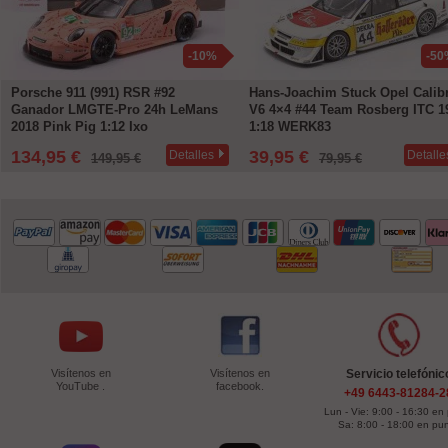
-10%
-50
Porsche 911 (991) RSR #92
Hans-Joachim Stuck Opel Calib
Ganador LMGTE-Pro 24h LeMans
V6 4×4 #44 Team Rosberg ITC 1
2018 Pink Pig 1:12 Ixo
1:18 WERK83
134,95 €
39,95 €
Detalles
Detalle
149,95 €
79,95 €
Visítenos en
Visítenos en
Servicio telefónic
YouTube .
facebook.
+49 6443-81284-2
Lun - Vie: 9:00 - 16:30 en
Sa: 8:00 - 18:00 en pu