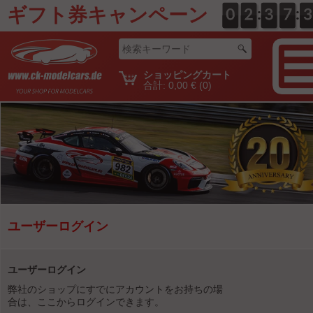
ギフト券キャンペーン
:
:
0
0
0
0
2
2
0
3
3
0
7
7
0
3
3
ショッピングカート
合計:
0,00 €
(0)
ユーザーログイン
ユーザーログイン
弊社のショップにすでにアカウントをお持ちの場
合は、ここからログインできます。