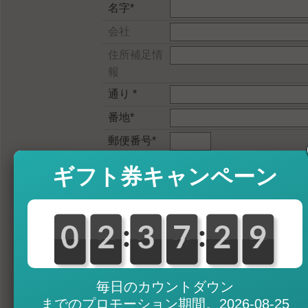
名字*
会社
住所補足情
報
通り *
番地*
郵便番号*
住所*
ギフト券キャンペーン
国名*
電話
:
:
0
0
0
0
2
2
0
3
3
0
7
7
3
2
2
0
9
9
電子メール
*
パスワード
毎日のカウントダウン
*
までのプロモーション期間。2026-08-25