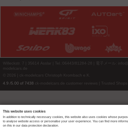
Willeckstr. 7 | 35614 Asslar | Tel.:06443/81284-28 | 電子メール:
info@
modelcars.de
© 2026 | ck-modelcars Christoph Krombach e.K.
4.9
/
5.00
of
7438
ck-modelcars.de customer reviews | Trusted Shops
This website uses cookies
In addition to technically necessary cookies, this website also uses cookies whose purpos
to analyse website access or personalise your user experience. You can find more informa
on this in our data protection declaration.