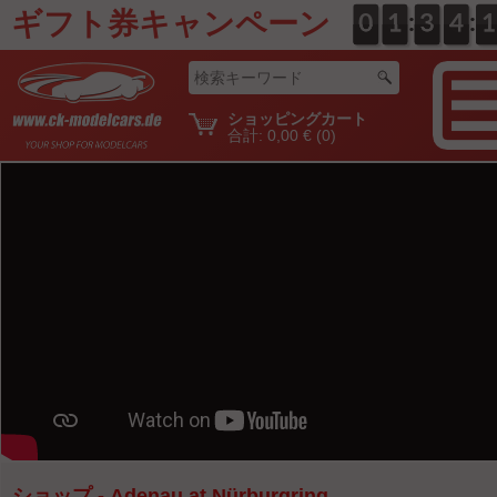
ギフト券キャンペーン
:
:
0
0
0
0
1
1
0
3
3
0
4
4
2
1
1
ショッピングカート
合計:
0,00 €
(0)
ショップ - Adenau at Nürburgring