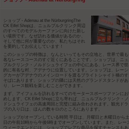
ショップ - Adenau at the NürburgringThe
CK Eifel Shopは、ニュルブルクリンク周辺
のすべてのモデルカーファンに向けた新し
い場所です。なぜ訪れる価値があるのか、
そして他に何が重要なのか、私たちはそれ
を要約してお伝えしています！
このショップの特徴は、なんといってもその立地と、世界で最も
名なレースコースのすぐ近くにあることです。ショップは、ニュ
ブルクリンク・ノルドシュライフェの中心にある、レース界で世
的に有名な村、アデナウに位置しています。ショップは、レーシ
グカーがアデナウのメインロードを渡るブライトシャイト橋のす
そばにあります。ショップの隣には天然のグランドスタンドがあ
り、レース観戦を楽しむことができます。
まず、アイフェルを訪れるすべてのモータースポーツファンにお
めします。CK Eifel Shopに立ち寄れば、ニュルブルクリンク・
ドシュライフェの高速周回と完璧に組み合わされます。観光ドラ
ブの入り口は、ほんの数キロのところにあります。
ショップがオープンしている時間 平日は、月曜日と木曜日から
日の午前10時から午後6時までオープンしています。また、レー
ウィークエンドには、ショップでレアな商品を探すチャンスもあ