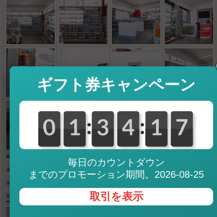
ギフト券キャンペーン
:
:
0
0
0
0
1
1
0
3
3
0
4
4
2
1
1
7
6
6
毎日のカウントダウン
までのプロモーション期間。2026-08-25
取引を表示