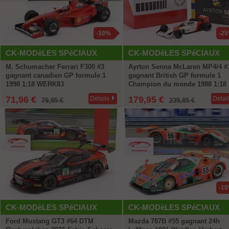
-10%
-2
CK-MODèLES SPéCIAUX
CK-MODèLES SPéCIAUX
M. Schumacher Ferrari F300 #3
Ayrton Senna McLaren MP4/4 #
gagnant canadien GP formule 1
gagnant British GP formule 1
1998 1:18 WERK83
Champion du monde 1988 1:18
WERK83 + Livre gratuit
71,96 €
179,95 €
Détails
Détai
79,95 €
239,85 €
-1
CK-MODèLES SPéCIAUX
CK-MODèLES SPéCIAUX
Ford Mustang GT3 #64 DTM
Mazda 787B #55 gagnant 24h