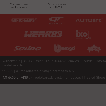
Retrouvez nous
Retrouvez nous
sur Instagram.
sur TikTok.
Willeckstr. 7 | 35614 Asslar | Tél. : 06443/81284-28 | Courriel :
info@
modelcars.de
© 2026 | ck-modelcars Christoph Krombach e.K.
4.9
/
5.00
of
7438
ck-modelcars.de customer reviews | Trusted Shops