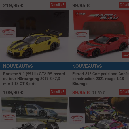
219,95 €
99,95 €
Détails
Détai
-4
NOUVEAUTéS
NOUVEAUTéS
Porsche 911 (991 II) GT2 RS record
Ferrari 812 Competizione Anné
du tour Nürburgring 2017 6:47,3
construction 2021 rouge 1:18
min 1:18 GT-Spirit
Bburago
109,90 €
39,95 €
Détails
Détai
71,50 €