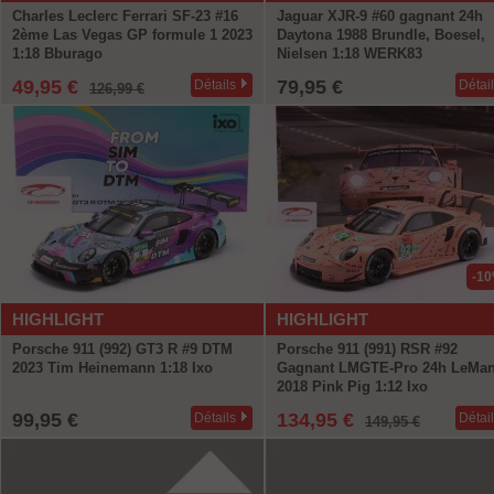
Charles Leclerc Ferrari SF-23 #16
Jaguar XJR-9 #60 gagnant 24h
2ème Las Vegas GP formule 1 2023
Daytona 1988 Brundle, Boesel,
1:18 Bburago
Nielsen 1:18 WERK83
49,95 €
79,95 €
Détails
Détai
126,99 €
-1
HIGHLIGHT
HIGHLIGHT
Porsche 911 (992) GT3 R #9 DTM
Porsche 911 (991) RSR #92
2023 Tim Heinemann 1:18 Ixo
Gagnant LMGTE-Pro 24h LeMa
2018 Pink Pig 1:12 Ixo
99,95 €
134,95 €
Détails
Détai
149,95 €