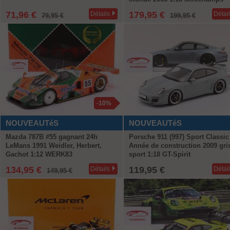
71,96 €
179,95 €
Détails
Détai
79,95 €
199,95 €
-10%
NOUVEAUTéS
NOUVEAUTéS
Mazda 787B #55 gagnant 24h
Porsche 911 (997) Sport Classic
LeMans 1991 Weidler, Herbert,
Année de construction 2009 gri
Gachot 1:12 WERK83
sport 1:18 GT-Spirit
134,95 €
119,95 €
Détails
Détai
149,95 €