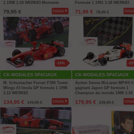
1 1998 1:18 WERK83 Moments
Formule 1 1991 1:18 WERK83
79,95 €
71,96 €
Détails
Détai
79,95 €
-10%
-2
CK-MODèLES SPéCIAUX
CK-MODèLES SPéCIAUX
M. Schumacher Ferrari F300 Tower
Ayrton Senna McLaren MP4/4 #
Wings #3 Imola GP formule 1 1998
gagnant Japon GP formule 1
1:12 WERK83
Champion du monde 1988 1:18
Premium X
134,95 €
179,95 €
Détails
Détai
149,95 €
239,95 €