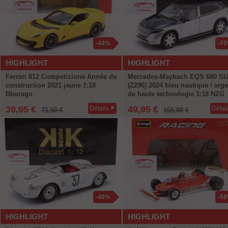
-44%
-7
HIGHLIGHT
HIGHLIGHT
Ferrari 812 Competizione Année de
Mercedes-Maybach EQS 680 S
construction 2021 jaune 1:18
(Z296) 2024 bleu nautique / arge
Bburago
de haute technologie 1:18 NZG
39,95 €
49,95 €
Détails
Détai
71,50 €
165,00 €
-46%
-5
HIGHLIGHT
HIGHLIGHT