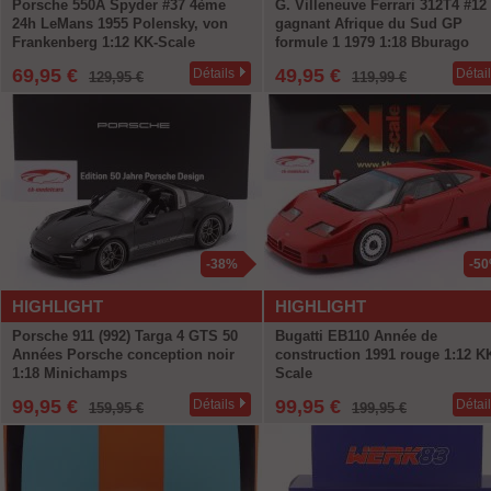
Porsche 550A Spyder #37 4ème
G. Villeneuve Ferrari 312T4 #12
24h LeMans 1955 Polensky, von
gagnant Afrique du Sud GP
Frankenberg 1:12 KK-Scale
formule 1 1979 1:18 Bburago
69,95 €
49,95 €
Détails
Détai
129,95 €
119,99 €
-38%
-5
HIGHLIGHT
HIGHLIGHT
Porsche 911 (992) Targa 4 GTS 50
Bugatti EB110 Année de
Années Porsche conception noir
construction 1991 rouge 1:12 K
1:18 Minichamps
Scale
99,95 €
99,95 €
Détails
Détai
159,95 €
199,95 €