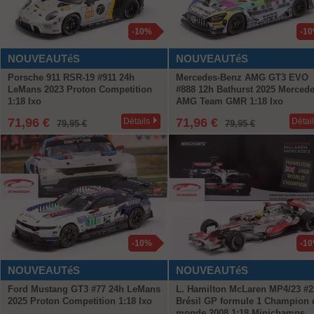
-10%
-1
NOUVEAUTéS
NOUVEAUTéS
Porsche 911 RSR-19 #911 24h
Mercedes-Benz AMG GT3 EVO
LeMans 2023 Proton Competition
#888 12h Bathurst 2025 Mercede
1:18 Ixo
AMG Team GMR 1:18 Ixo
71,96 €
71,96 €
Détails
Détai
79,95 €
79,95 €
-10%
-1
NOUVEAUTéS
NOUVEAUTéS
Ford Mustang GT3 #77 24h LeMans
L. Hamilton McLaren MP4/23 #2
2025 Proton Competition 1:18 Ixo
Brésil GP formule 1 Champion 
monde 2008 1:18 Minichamps