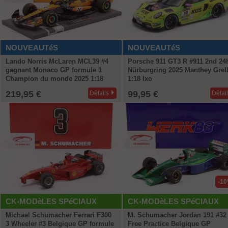
NOUVEAUTéS
NOUVEAUTéS
Lando Norris McLaren MCL39 #4
Porsche 911 GT3 R #911 2nd 24
gagnant Monaco GP formule 1
Nürburgring 2025 Manthey Grel
Champion du monde 2025 1:18
1:18 Ixo
Minichamps
219,95 €
99,95 €
Détails
Détai
-1
CK-MODèLES SPéCIAUX
CK-MODèLES SPéCIAUX
Michael Schumacher Ferrari F300
M. Schumacher Jordan 191 #32
3 Wheeler #3 Belgique GP formule
Free Practice Belgique GP