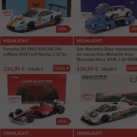
-10%
-2
HIGHLIGHT
HIGHLIGHT
Porsche 911 (991) RSR #86 24h
Set: Mercedes-Benz transporteu
LeMans 2018 Gulf Racing 1:12 Ixo
de course bleu Merveille Avec
Mercedes-Benz W196 1:18 WER
134,95 €
134,95 €
Détails
Détai
149,95 €
189,90 €
-61%
HIGHLIGHT
HIGHLIGHT