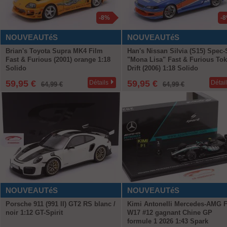
-8%
-
NOUVEAUTéS
NOUVEAUTéS
Brian's Toyota Supra MK4 Film
Han's Nissan Silvia (S15) Spec-
Fast & Furious (2001) orange 1:18
"Mona Lisa" Fast & Furious To
Solido
Drift (2006) 1:18 Solido
59,95 €
59,95 €
Détails
Détai
64,99 €
64,99 €
NOUVEAUTéS
NOUVEAUTéS
Porsche 911 (991 II) GT2 RS blanc /
Kimi Antonelli Mercedes-AMG 
noir 1:12 GT-Spirit
W17 #12 gagnant Chine GP
formule 1 2026 1:43 Spark