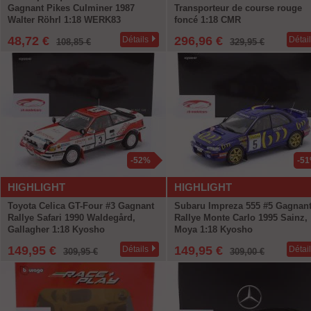
Gagnant Pikes Culminer 1987
Transporteur de course rouge
Walter Röhrl 1:18 WERK83
foncé 1:18 CMR
48,72 €
296,96 €
Détails
Détai
108,85 €
329,95 €
-52%
-5
HIGHLIGHT
HIGHLIGHT
Toyota Celica GT-Four #3 Gagnant
Subaru Impreza 555 #5 Gagnan
Rallye Safari 1990 Waldegård,
Rallye Monte Carlo 1995 Sainz,
Gallagher 1:18 Kyosho
Moya 1:18 Kyosho
149,95 €
149,95 €
Détails
Détai
309,95 €
309,00 €