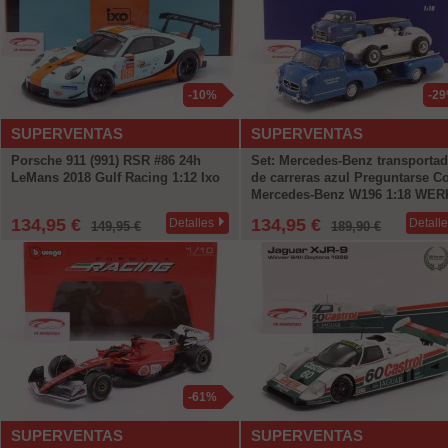
-10%
-2
SUPERVENTAS
SUPERVENTAS
Porsche 911 (991) RSR #86 24h
Set: Mercedes-Benz transportad
LeMans 2018 Gulf Racing 1:12 Ixo
de carreras azul Preguntarse C
Mercedes-Benz W196 1:18 WER
134,95 €
134,95 €
Detalles
Detall
149,95 €
189,90 €
-61%
SUPERVENTAS
SUPERVENTAS