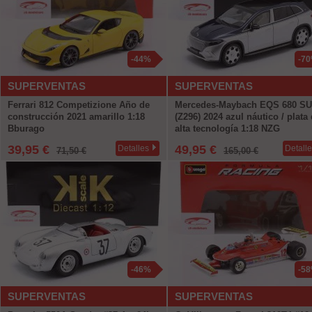
-44%
-7
SUPERVENTAS
SUPERVENTAS
Ferrari 812 Competizione Año de
Mercedes-Maybach EQS 680 S
construcción 2021 amarillo 1:18
(Z296) 2024 azul náutico / plata
Bburago
alta tecnología 1:18 NZG
39,95 €
49,95 €
Detalles
Detall
71,50 €
165,00 €
-46%
-5
SUPERVENTAS
SUPERVENTAS