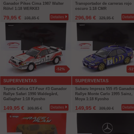
Ganador Pikes Cima 1987 Walter
Transportador de carreras rojo
Röhrl 1:18 WERK83
oscuro 1:18 CMR
79,95 €
296,96 €
Detalles
Detall
108,85 €
329,95 €
-52%
-5
SUPERVENTAS
SUPERVENTAS
Toyota Celica GT-Four #3 Ganador
Subaru Impreza 555 #5 Ganado
Rallye Safari 1990 Waldegård,
Rallye Monte Carlo 1995 Sainz,
Gallagher 1:18 Kyosho
Moya 1:18 Kyosho
149,95 €
149,95 €
Detalles
Detall
309,95 €
309,00 €