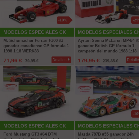
-10%
-2
MODELOS ESPECIALES CK
MODELOS ESPECIALES C
M. Schumacher Ferrari F300 #3
Ayrton Senna McLaren MP4/4 #
ganador canadiense GP fórmula 1
ganador British GP fórmula 1
1998 1:18 WERK83
campeón del mundo 1988 1:18
WERK83 + Libro gratis
71,96 €
179,95 €
Detalles
Detall
79,95 €
239,85 €
-1
MODELOS ESPECIALES CK
MODELOS ESPECIALES C
Ford Mustang GT3 #64 DTM
Mazda 787B #55 ganador 24h