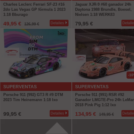
Charles Leclerc Ferrari SF-23 #16
Jaguar XJR-9 #60 ganador 24h
2do Las Vegas GP fórmula 1 2023
Daytona 1988 Brundle, Boesel,
1:18 Bburago
Nielsen 1:18 WERK83
49,95 €
79,95 €
Detalles
Detall
126,99 €
-1
SUPERVENTAS
SUPERVENTAS
Porsche 911 (992) GT3 R #9 DTM
Porsche 911 (991) RSR #92
2023 Tim Heinemann 1:18 Ixo
Ganador LMGTE-Pro 24h LeMa
2018 Pink Pig 1:12 Ixo
99,95 €
134,95 €
Detalles
Detall
149,95 €