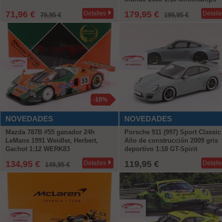
71,96 €
179,95 €
Detalles
Detall
79,95 €
199,95 €
-10%
NOVEDADES
NOVEDADES
Mazda 787B #55 ganador 24h
Porsche 911 (997) Sport Classic
LeMans 1991 Weidler, Herbert,
Año de construcción 2009 gris
Gachot 1:12 WERK83
deportivo 1:18 GT-Spirit
134,95 €
119,95 €
Detalles
Detall
149,95 €