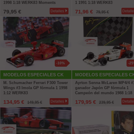
1998 1:18 WERK83 Moments
1 1991 1:18 WERK83
79,95 €
71,96 €
Detalles
Detall
79,95 €
-10%
-2
MODELOS ESPECIALES CK
MODELOS ESPECIALES C
M. Schumacher Ferrari F300 Tower
Ayrton Senna McLaren MP4/4 #
Wings #3 Imola GP fórmula 1 1998
ganador Japón GP fórmula 1
1:12 WERK83
Campeón del mundo 1988 1:18
Premium X
134,95 €
179,95 €
Detalles
Detall
149,95 €
239,95 €