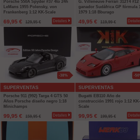
Porsche 550A Spyder #37 4to 24h
G. Villeneuve Ferrari 312T4 #12
LeMans 1955 Polensky, von
ganador Sudáfrica GP fórmula 
Frankenberg 1:12 KK-Scale
1979 1:18 Bburago
69,95 €
49,95 €
Detalles
Detall
129,95 €
119,99 €
-38%
-5
SUPERVENTAS
SUPERVENTAS
Porsche 911 (992) Targa 4 GTS 50
Bugatti EB110 Año de
Años Porsche diseño negro 1:18
construcción 1991 rojo 1:12 KK-
Minichamps
Scale
99,95 €
99,95 €
Detalles
Detall
159,95 €
199,95 €