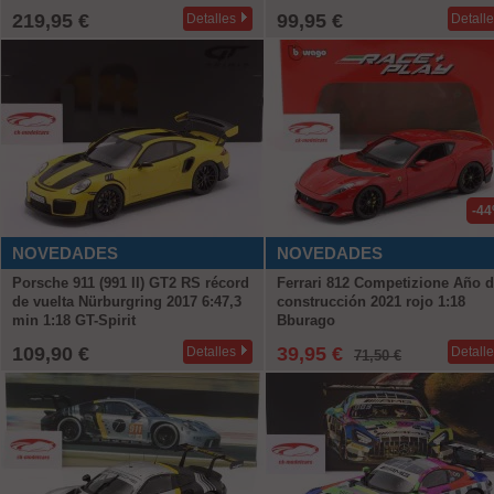
219,95 €
99,95 €
Detalles
Detall
-4
NOVEDADES
NOVEDADES
Porsche 911 (991 II) GT2 RS récord
Ferrari 812 Competizione Año 
de vuelta Nürburgring 2017 6:47,3
construcción 2021 rojo 1:18
min 1:18 GT-Spirit
Bburago
109,90 €
39,95 €
Detalles
Detall
71,50 €