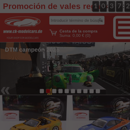
Promoción de vales regalo
:
:
0
1
1
0
0
0
0
3
3
0
7
7
3
2
2
Cesta de la compra
Suma:
0,00 €
(0)
DTM campeón 2025