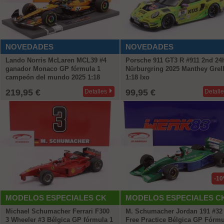
NOVEDADES
NOVEDADES
Lando Norris McLaren MCL39 #4
Porsche 911 GT3 R #911 2nd 24
ganador Monaco GP fórmula 1
Nürburgring 2025 Manthey Grel
campeón del mundo 2025 1:18
1:18 Ixo
Minichamps
219,95 €
99,95 €
Detalles
Detall
-1
MODELOS ESPECIALES CK
MODELOS ESPECIALES C
Michael Schumacher Ferrari F300
M. Schumacher Jordan 191 #32
3 Wheeler #3 Bélgica GP fórmula 1
Free Practice Bélgica GP Fórmu