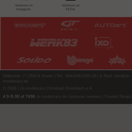
Visítenos en
Visítenos en
Instagram.
TikTok.
Willeckstr. 7 | 35614 Asslar | Tel.: 06443/81284-28 | E-Mail:
info@ck-
modelcars.de
© 2026 | ck-modelcars Christoph Krombach e.K.
4.9
/
5.00
of
7438
ck-modelcars.de customer reviews | Trusted Shops