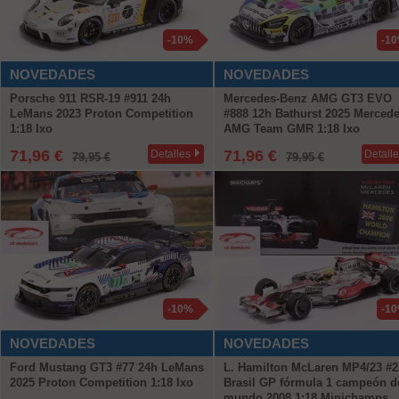
-10%
-1
NOVEDADES
NOVEDADES
Porsche 911 RSR-19 #911 24h
Mercedes-Benz AMG GT3 EVO
LeMans 2023 Proton Competition
#888 12h Bathurst 2025 Mercede
1:18 Ixo
AMG Team GMR 1:18 Ixo
71,96 €
71,96 €
Detalles
Detall
79,95 €
79,95 €
-10%
-1
NOVEDADES
NOVEDADES
Ford Mustang GT3 #77 24h LeMans
L. Hamilton McLaren MP4/23 #2
2025 Proton Competition 1:18 Ixo
Brasil GP fórmula 1 campeón d
mundo 2008 1:18 Minichamps