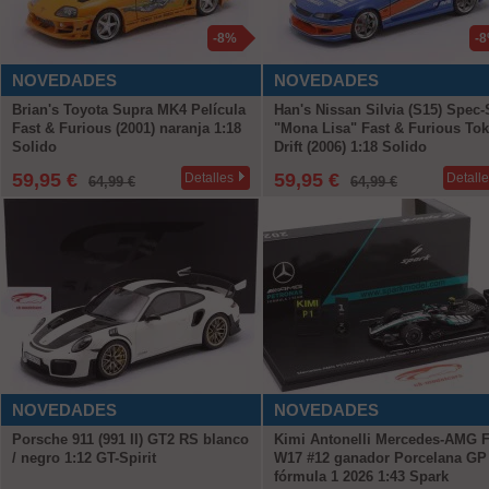
-8%
-
NOVEDADES
NOVEDADES
Brian's Toyota Supra MK4 Película
Han's Nissan Silvia (S15) Spec-
Fast & Furious (2001) naranja 1:18
"Mona Lisa" Fast & Furious To
Solido
Drift (2006) 1:18 Solido
59,95 €
59,95 €
Detalles
Detall
64,99 €
64,99 €
NOVEDADES
NOVEDADES
Porsche 911 (991 II) GT2 RS blanco
Kimi Antonelli Mercedes-AMG 
/ negro 1:12 GT-Spirit
W17 #12 ganador Porcelana GP
fórmula 1 2026 1:43 Spark