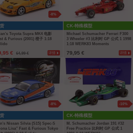
-8%
货
CK-特殊模型
ian's Toyota Supra MK4 电影
Michael Schumacher Ferrari F300
st & Furious (2001) 橙子 1:18
3 Wheeler #3 比利时 GP 公式 1 1998
lido
1:18 WERK83 Moments
9,95 €
79,95 €
详情
详情
64,99 €
-8%
-10%
货
CK-特殊模型
n's Nissan Silvia (S15) Spec-S
M. Schumacher Jordan 191 #32
ona Lisa" Fast & Furious Tokyo
Free Practice 比利时 GP 公式 1