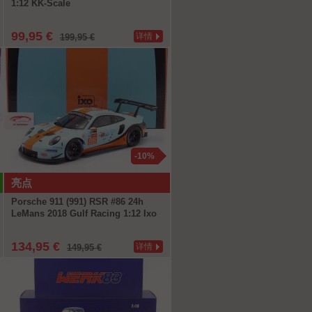
1:12 KK-Scale
99,95 €
详情
199,95 €
-10%
亮点
Porsche 911 (991) RSR #86 24h
LeMans 2018 Gulf Racing 1:12 Ixo
134,95 €
详情
149,95 €