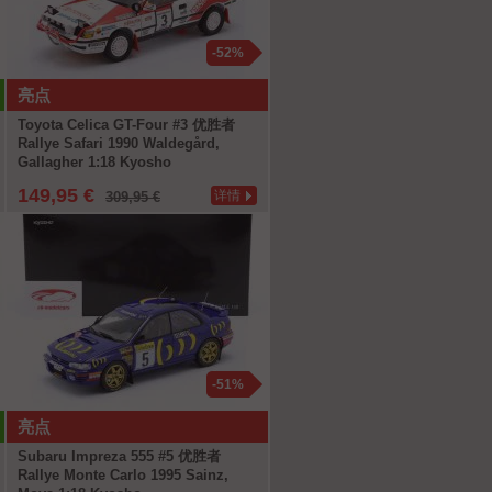
-52%
亮点
Toyota Celica GT-Four #3 优胜者
Rallye Safari 1990 Waldegård,
Gallagher 1:18 Kyosho
149,95 €
详情
309,95 €
-51%
亮点
Subaru Impreza 555 #5 优胜者
Rallye Monte Carlo 1995 Sainz,