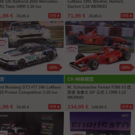
88 12h Bathurst 2025 Mercedes-
LeMans 1991 Weidler, Herbert,
G Team GMR 1:18 Ixo
Gachot 1:18 WERK83
1,96 €
71,96 €
详情
详情
79,95 €
79,95 €
-10%
-10%
货
CK-特殊模型
rd Mustang GT3 #77 24h LeMans
M. Schumacher Ferrari F300 #3 优
25 Proton Competition 1:18 Ixo
胜者 加拿大 GP 公式 1 1998 1:12
WERK83
1,96 €
134,95 €
详情
详情
79,95 €
149,95 €