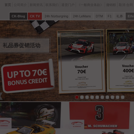
首页
公司简介
新闻资讯
联系我们
退货门户
《一般商业条款》
撤销权
取消 合同
CK-Blog
CK TV
24h Nürburgring
24h LeMans
DTM
F1
礼券
Eife
DTM 冠军 2025