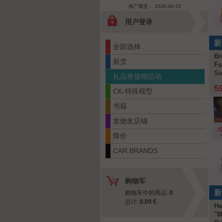
推广期至： 2026-08-25
用户登录
新
全部选择
Br
新货
Fa
So
礼品券促销活动
5
CK-特殊模型
书籍
发烧友店铺
降价
CAR BRANDS
购物车
新
购物车中的商品:
0
总计:
0,00 €
Ha
"M