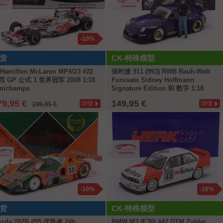
-10%
货
CK-特殊模型
 Hamilton McLaren MP4/23 #22
保时捷 911 (993) RWB Rauh-Welt
西 GP 公式 1 世界冠军 2008 1:18
Furusato Sidney Hoffmann
nichamps
Signature Edition 和 数字 1:18
WERK83
79,95 €
149,95 €
详情
详情
199,95 €
-10%
-10%
货
CK-特殊模型
zda 787B #55 优胜者 24h
BMW M3 (E30) #42 DTM Zolder