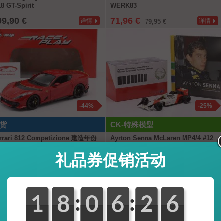
18 GT-Spirit
WERK83
09,90 €
71,96 €
详情
详情
79,95 €
-44%
-25%
货
CK-特殊模型
rrari 812 Competizione 建造年份
Ayrton Senna McLaren MP4/4 #12
21 红色的 1:18 Bburago
优胜者 British GP 公式 1 世界冠军
1988 1:18 WERK83 + 书 自由的
礼品券促销活动
9,95 €
179,95 €
详情
详情
71,50 €
239,85 €
:
:
0
1
1
0
8
8
0
0
0
0
6
6
3
2
2
5
4
4