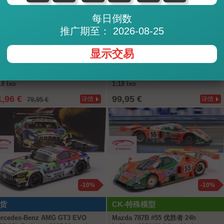
每日倒数
推广期至： 2026-08-25
-10%
显示交易
货
CK-特殊模型
rsche 911 RSR-19 #911 24h
Ford Mustang GT3 #64 DTM
Mans 2023 Proton Competition
Oschersleben 2025 Fabio Scherer
18 Ixo
1:18 Ixo
1,96 €
99,95 €
详情
详情
79,95 €
-10%
-10%
货
CK-特殊模型
rcedes-Benz AMG GT3 EVO
Mazda 787B #55 优胜者 24h