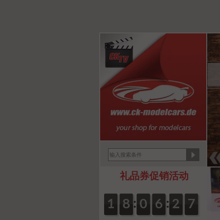
礼品券促销活动
:
:
0
1
1
0
8
8
0
0
0
0
6
6
3
2
2
6
5
5