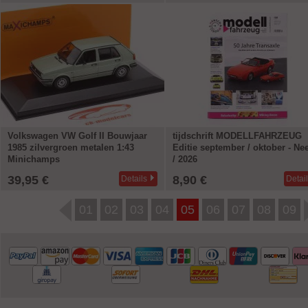
Volkswagen VW Golf II Bouwjaar
tijdschrift MODELLFAHRZEUG
1985 zilvergroen metalen 1:43
Editie september / oktober - Nee
Minichamps
/ 2026
39,95 €
8,90 €
Details
Detai
01
02
03
04
05
06
07
08
09