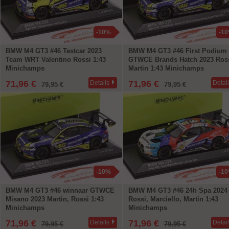
-10%
-1
BMW M4 GT3 #46 Testcar 2023
BMW M4 GT3 #46 First Podium
Team WRT Valentino Rossi 1:43
GTWCE Brands Hatch 2023 Ross
Minichamps
Martin 1:43 Minichamps
71,96 €
71,96 €
Details
Detai
79,95 €
79,95 €
-10%
-1
BMW M4 GT3 #46 winnaar GTWCE
BMW M4 GT3 #46 24h Spa 2024
Misano 2023 Martin, Rossi 1:43
Rossi, Marciello, Martin 1:43
Minichamps
Minichamps
71,96 €
71,96 €
Details
Detai
79,95 €
79,95 €