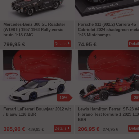
Mercedes-Benz 300 SL Roadster
Porsche 911 (992.2) Carrera 4S
(W198 II) 1957-1963 Rally-versie
Cabriolet 2024 shadegreen meta
bruin 1:18 CMC
1:43 Minichamps
799,95 €
74,95 €
Details
Detai
-10%
-2
Ferrari LaFerrari Bouwjaar 2012 wit
Lewis Hamilton Ferrari SF-23 #
/ blauw 1:18 BBR
Fiorano Test formule 1 2025 1:1
BBR
395,96 €
206,95 €
Details
Detai
439,95 €
274,95 €