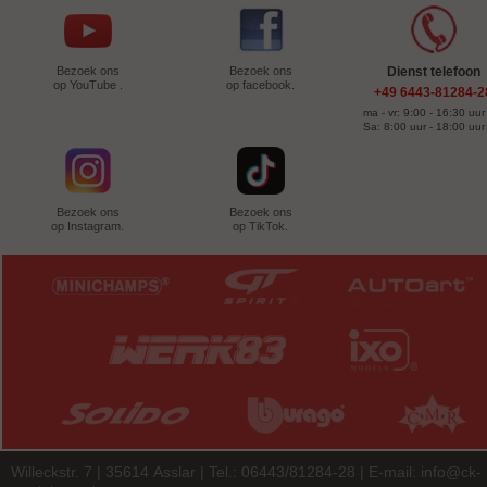
Bezoek ons
Bezoek ons
Dienst telefoon
op YouTube .
op facebook.
+49 6443-81284-2
ma - vr: 9:00 - 16:30 uur
Sa: 8:00 uur - 18:00 uur
Bezoek ons
Bezoek ons
op Instagram.
op TikTok.
Willeckstr. 7 | 35614 Asslar | Tel.: 06443/81284-28 | E-mail:
info@ck-