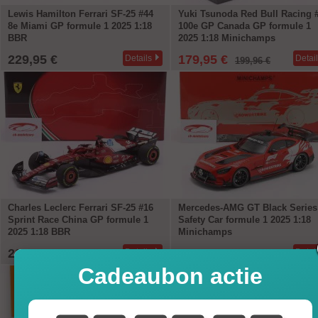
Lewis Hamilton Ferrari SF-25 #44
Yuki Tsunoda Red Bull Racing 
8e Miami GP formule 1 2025 1:18
100e GP Canada GP formule 1
BBR
2025 1:18 Minichamps
229,95 €
179,95 €
Details
Detai
199,96 €
Charles Leclerc Ferrari SF-25 #16
Mercedes-AMG GT Black Series
Sprint Race China GP formule 1
Safety Car formule 1 2025 1:18
2025 1:18 BBR
Minichamps
229,95 €
249,95 €
Details
Detai
Cadeaubon actie