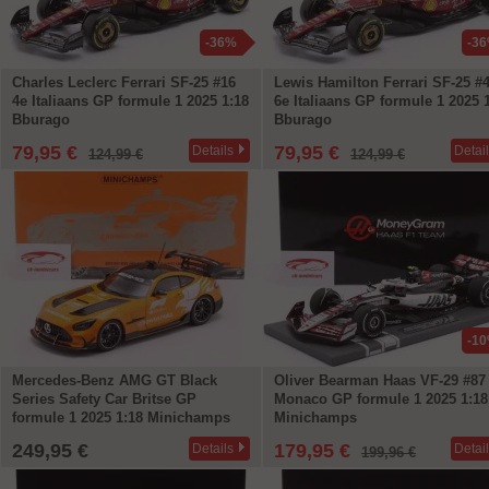
-36%
-3
Charles Leclerc Ferrari SF-25 #16
Lewis Hamilton Ferrari SF-25 #
4e Italiaans GP formule 1 2025 1:18
6e Italiaans GP formule 1 2025 
Bburago
Bburago
79,95 €
79,95 €
Details
Detai
124,99 €
124,99 €
-1
Mercedes-Benz AMG GT Black
Oliver Bearman Haas VF-29 #87
Series Safety Car Britse GP
Monaco GP formule 1 2025 1:18
formule 1 2025 1:18 Minichamps
Minichamps
249,95 €
179,95 €
Details
Detai
199,96 €