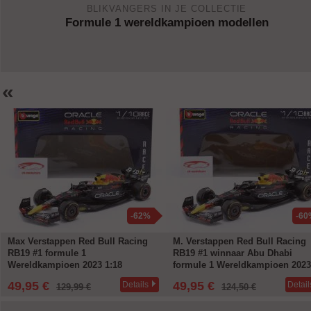
BLIKVANGERS IN JE COLLECTIE
Formule 1 wereldkampioen modellen
«
-60%
-52
M. Verstappen Red Bull Racing
Max Verstappen Red Bull RB19 
RB19 #1 winnaar Abu Dhabi
winnaar VS GP formule 1
formule 1 Wereldkampioen 2023
Wereldkampioen 2023 1:18
1:18 Bburago
Bburago
49,95 €
59,95 €
Details
Detail
124,50 €
124,50 €