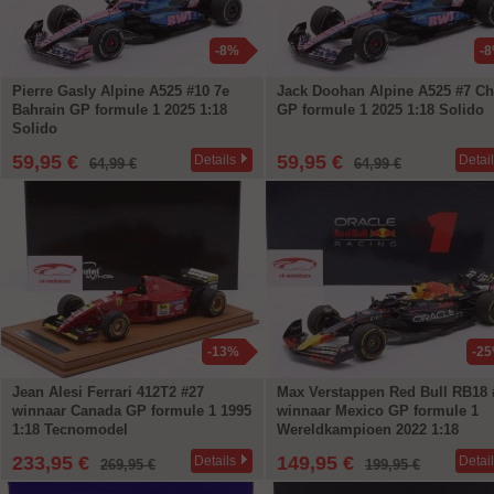
-8%
-
Pierre Gasly Alpine A525 #10 7e
Jack Doohan Alpine A525 #7 Ch
Bahrain GP formule 1 2025 1:18
GP formule 1 2025 1:18 Solido
Solido
59,95 €
59,95 €
Details
Detai
64,99 €
64,99 €
-13%
-2
Jean Alesi Ferrari 412T2 #27
Max Verstappen Red Bull RB18 
winnaar Canada GP formule 1 1995
winnaar Mexico GP formule 1
1:18 Tecnomodel
Wereldkampioen 2022 1:18
Minichamps
233,95 €
149,95 €
Details
Detai
269,95 €
199,95 €