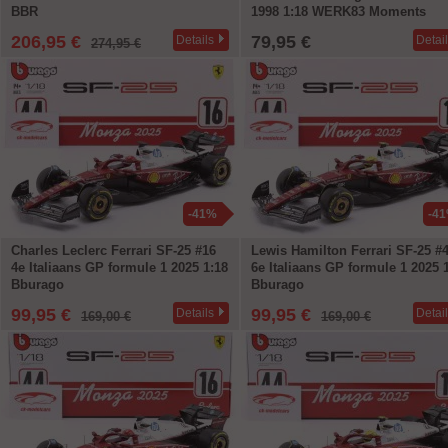
BBR
1998 1:18 WERK83 Moments
206,95 €
79,95 €
Details
Detai
274,95 €
-41%
-4
Charles Leclerc Ferrari SF-25 #16
Lewis Hamilton Ferrari SF-25 #
4e Italiaans GP formule 1 2025 1:18
6e Italiaans GP formule 1 2025 
Bburago
Bburago
99,95 €
99,95 €
Details
Detai
169,00 €
169,00 €