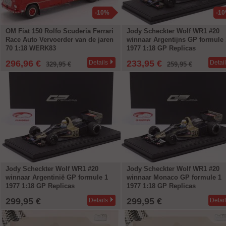
-10%
-1
OM Fiat 150 Rolfo Scuderia Ferrari
Jody Scheckter Wolf WR1 #20
Race Auto Vervoerder van de jaren
winnaar Argentijns GP formule 
70 1:18 WERK83
1977 1:18 GP Replicas
296,96 €
233,95 €
Details
Detai
329,95 €
259,95 €
Jody Scheckter Wolf WR1 #20
Jody Scheckter Wolf WR1 #20
winnaar Argentinië GP formule 1
winnaar Monaco GP formule 1
1977 1:18 GP Replicas
1977 1:18 GP Replicas
299,95 €
299,95 €
Details
Detai