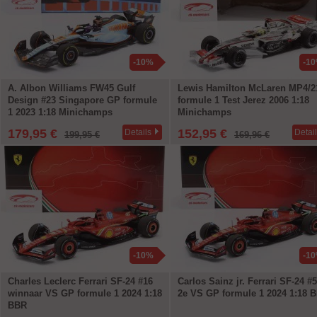
-10%
-1
A. Albon Williams FW45 Gulf
Lewis Hamilton McLaren MP4/2
Design #23 Singapore GP formule
formule 1 Test Jerez 2006 1:18
1 2023 1:18 Minichamps
Minichamps
179,95 €
152,95 €
Details
Detai
199,95 €
169,96 €
-10%
-1
Charles Leclerc Ferrari SF-24 #16
Carlos Sainz jr. Ferrari SF-24 #
winnaar VS GP formule 1 2024 1:18
2e VS GP formule 1 2024 1:18 
BBR