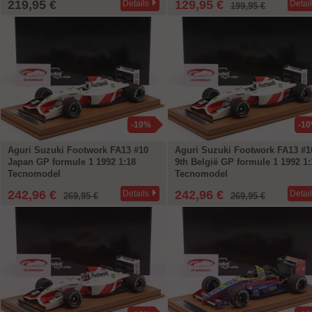
219,95 €
129,95 €
Details
Detai
199,95 €
-10%
-1
Aguri Suzuki Footwork FA13 #10
Aguri Suzuki Footwork FA13 #1
Japan GP formule 1 1992 1:18
9th België GP formule 1 1992 1:
Tecnomodel
Tecnomodel
242,96 €
242,96 €
Details
Detai
269,95 €
269,95 €