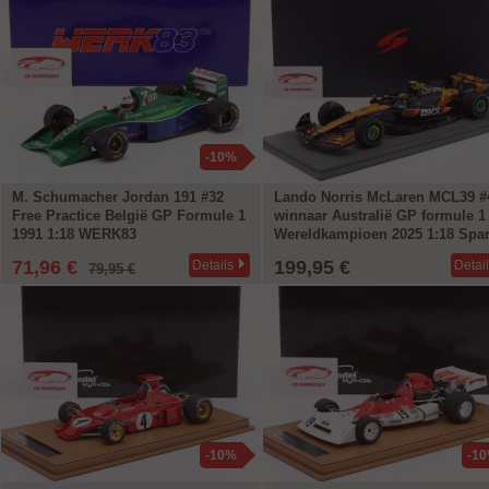
-10%
M. Schumacher Jordan 191 #32
Lando Norris McLaren MCL39 #
Free Practice België GP Formule 1
winnaar Australië GP formule 1
1991 1:18 WERK83
Wereldkampioen 2025 1:18 Spa
71,96 €
199,95 €
Details
Detai
79,95 €
-10%
-1