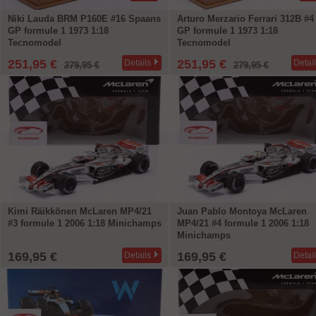
Niki Lauda BRM P160E #16 Spaans
Arturo Merzario Ferrari 312B #4
GP formule 1 1973 1:18
GP formule 1 1973 1:18
Tecnomodel
Tecnomodel
251,95 €
251,95 €
Details
Detai
279,95 €
279,95 €
Kimi Räikkönen McLaren MP4/21
Juan Pablo Montoya McLaren
#3 formule 1 2006 1:18 Minichamps
MP4/21 #4 formule 1 2006 1:18
Minichamps
169,95 €
169,95 €
Details
Detai