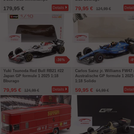
179,95 €
79,95 €
Details
Detai
124,99 €
-36%
-
Yuki Tsunoda Red Bull RB21 #22
Carlos Sainz jr. Williams FW47 
Japan GP formule 1 2025 1:18
Australische GP formule 1 2025
Bburago
1:18 Solido
79,95 €
59,95 €
Details
Detai
124,99 €
64,99 €