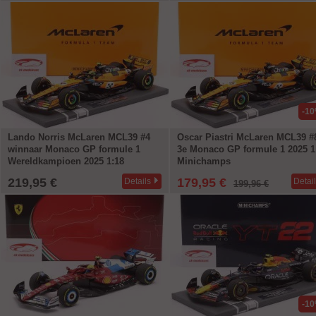
-1
Lando Norris McLaren MCL39 #4
Oscar Piastri McLaren MCL39 #
winnaar Monaco GP formule 1
3e Monaco GP formule 1 2025 1
Wereldkampioen 2025 1:18
Minichamps
Minichamps
219,95 €
179,95 €
Details
Detai
199,96 €
-1