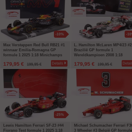
-10%
-1
Max Verstappen Red Bull RB21 #1
L. Hamilton McLaren MP4/23 #2
winnaar Emilia-Romagna GP
Brazilië GP formule 1
formule 1 2025 1:18 Minichamps
Wereldkampioen 2008 1:18
Minichamps
179,95 €
179,95 €
Details
Detai
199,95 €
199,95 €
-25%
Lewis Hamilton Ferrari SF-23 #44
Michael Schumacher Ferrari F3
Fiorano Test formule 1 2025 1:18
3 Wheeler #3 België GP formule