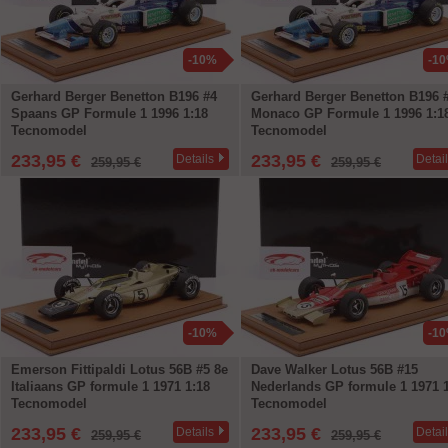
-10%
-1
Gerhard Berger Benetton B196 #4
Gerhard Berger Benetton B196 
Spaans GP Formule 1 1996 1:18
Monaco GP Formule 1 1996 1:1
Tecnomodel
Tecnomodel
233,95 €
233,95 €
Details
Detai
259,95 €
259,95 €
-10%
-1
Emerson Fittipaldi Lotus 56B #5 8e
Dave Walker Lotus 56B #15
Italiaans GP formule 1 1971 1:18
Nederlands GP formule 1 1971 
Tecnomodel
Tecnomodel
233,95 €
233,95 €
Details
Detai
259,95 €
259,95 €