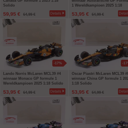
Canada GP formule 1 2025 1:18
winnaar Australische GP Formu
Solido
1 Wereldkampioen 2025 1:18
Solido
59,95 €
53,95 €
Details
Detai
64,99 €
64,99 €
-17%
-1
Lando Norris McLaren MCL39 #4
Oscar Piastri McLaren MCL39 #
winnaar Monaco GP formule 1
winnaar China GP formule 1 20
Wereldkampioen 2025 1:18 Solido
1:18 Solido
53,95 €
53,95 €
Details
Detai
64,99 €
64,99 €