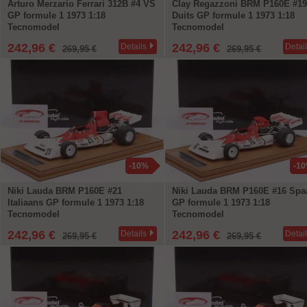
Arturo Merzario Ferrari 312B #4 VS
Clay Regazzoni BRM P160E #19
GP formule 1 1973 1:18
Duits GP formule 1 1973 1:18
Tecnomodel
Tecnomodel
242,96 €
242,96 €
Details
Detai
269,95 €
269,95 €
-10%
-1
Niki Lauda BRM P160E #21
Niki Lauda BRM P160E #16 Spa
Italiaans GP formule 1 1973 1:18
GP formule 1 1973 1:18
Tecnomodel
Tecnomodel
242,96 €
242,96 €
Details
Detai
269,95 €
269,95 €