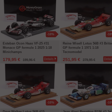
-10%
-1
Esteban Ocon Haas VF-25 #31
Reine Wisell Lotus 56B #3 Brits
Monaco GP formule 1 2025 1:18
GP formule 1 1971 1:18
Minichamps
Tecnomodel
179,95 €
251,95 €
Details
Detai
199,96 €
279,95 €
-10%
-1
Dave Walker Lotus 56B #15
Jean Alesi Benetton B196 #3 3e