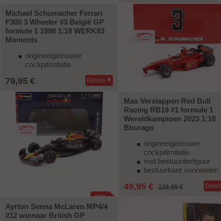
Michael Schumacher Ferrari
-69%
F300 3 Wheeler #3 België GP
formule 1 1998 1:18 WERK83
Moments
origineelgetrouwe
cockpitimitatie
79,95 €
Details
Max Verstappen Red Bull
Racing RB19 #1 formule 1
Wereldkampioen 2023 1:18
Bburago
origineelgetrouwe
cockpitimitatie
met bestuurderfiguur
bestuurbare voorwielen
49,95 €
Detai
129,99 €
-62%
Ayrton Senna McLaren MP4/4
#12 winnaar British GP