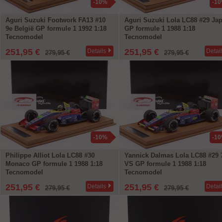
-10%
-1
Aguri Suzuki Footwork FA13 #10
Aguri Suzuki Lola LC88 #29 Ja
9e België GP formule 1 1992 1:18
GP formule 1 1988 1:18
Tecnomodel
Tecnomodel
251,95 €
251,95 €
Details
Detai
279,95 €
279,95 €
-10%
-1
Philippe Alliot Lola LC88 #30
Yannick Dalmas Lola LC88 #29 
Monaco GP formule 1 1988 1:18
VS GP formule 1 1988 1:18
Tecnomodel
Tecnomodel
251,95 €
251,95 €
Details
Detai
279,95 €
279,95 €