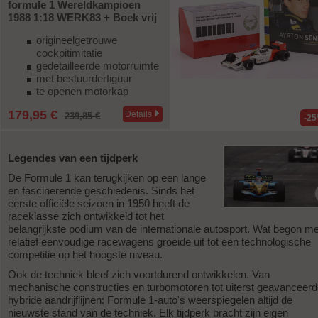
formule 1 Wereldkampioen
1988 1:18 WERK83 + Boek vrij
origineelgetrouwe
cockpitimitatie
gedetailleerde motorruimte
met bestuurderfiguur
te openen motorkap
179,95 €
Details
239,85 €
-2
Legendes van een tijdperk
De Formule 1 kan terugkijken op een lange
en fascinerende geschiedenis. Sinds het
eerste officiële seizoen in 1950 heeft de
raceklasse zich ontwikkeld tot het
belangrijkste podium van de internationale autosport. Wat begon me
relatief eenvoudige racewagens groeide uit tot een technologische
competitie op het hoogste niveau.
Ook de techniek bleef zich voortdurend ontwikkelen. Van
mechanische constructies en turbomotoren tot uiterst geavanceer
hybride aandrijflijnen: Formule 1-auto's weerspiegelen altijd de
nieuwste stand van de techniek. Elk tijdperk bracht zijn eigen