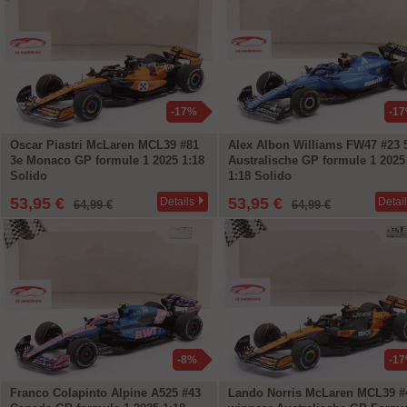
-17%
-1
Oscar Piastri McLaren MCL39 #81
Alex Albon Williams FW47 #23 
3e Monaco GP formule 1 2025 1:18
Australische GP formule 1 2025
Solido
1:18 Solido
53,95 €
53,95 €
Details
Detai
64,99 €
64,99 €
-8%
-1
Franco Colapinto Alpine A525 #43
Lando Norris McLaren MCL39 #