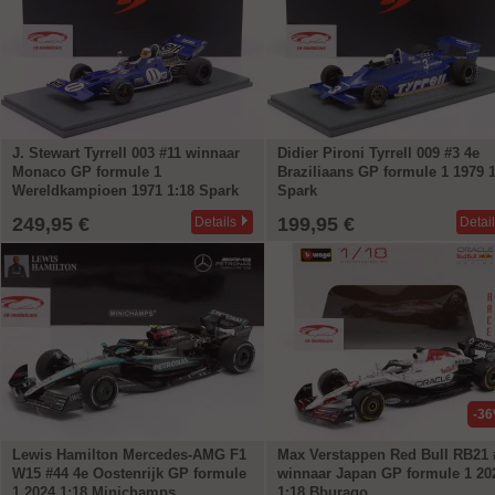
J. Stewart Tyrrell 003 #11 winnaar
Didier Pironi Tyrrell 009 #3 4e
Monaco GP formule 1
Braziliaans GP formule 1 1979 1
Wereldkampioen 1971 1:18 Spark
Spark
249,95 €
199,95 €
Details
Detai
-3
Lewis Hamilton Mercedes-AMG F1
Max Verstappen Red Bull RB21 
W15 #44 4e Oostenrijk GP formule
winnaar Japan GP formule 1 20
1 2024 1:18 Minichamps
1:18 Bburago