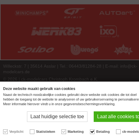
Willeckstr. 7 | 35614 Asslar | Tel.: 06443/81284-28 | E-mail:
info@ck-
modelcars.de
© 2026 | ck-modelcars Christoph Krombach e.K.
4.9
/
5.00
of
7438
ck-modelcars.de customer reviews | Trusted Shops
Deze website maakt gebruik van cookies
Naast de technisch noodzakelijke cookies gebruikt deze website ook cookies die tot doel
hebben de toegang tot de website te analyseren of uw gebruikerservaring te personalisere
Meer informatie hierover vindt u in onze gegevensbeschermingsverklaring.
Laat huidige selectie toe
Laat alle cookies t
Verplicht
Statistieken
Marketing
Betaling
ck-modelc