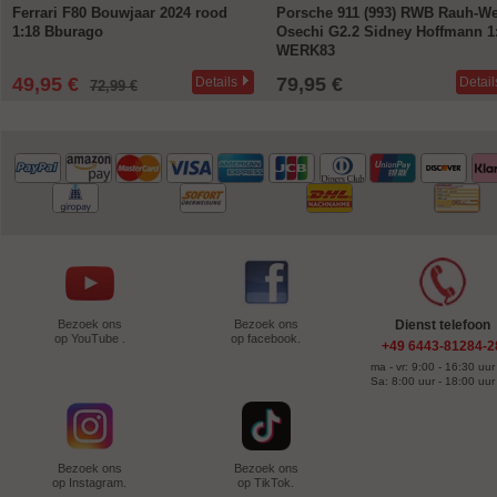
Ferrari F80 Bouwjaar 2024 rood
Porsche 911 (993) RWB Rauh-We
1:18 Bburago
Osechi G2.2 Sidney Hoffmann 1
WERK83
49,95 €
79,95 €
Details
Detail
72,99 €
Bezoek ons
Bezoek ons
Dienst telefoon
op YouTube .
op facebook.
+49 6443-81284-2
ma - vr: 9:00 - 16:30 uur
Sa: 8:00 uur - 18:00 uur
Bezoek ons
Bezoek ons
op Instagram.
op TikTok.