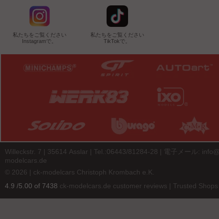
私たちをご覧ください
私たちをご覧ください
Instagramで。
TikTokで。
Willeckstr. 7 | 35614 Asslar | Tel.:06443/81284-28 | 電子メール:
info@
modelcars.de
© 2026 | ck-modelcars Christoph Krombach e.K.
4.9
/
5.00
of
7438
ck-modelcars.de customer reviews | Trusted Shops