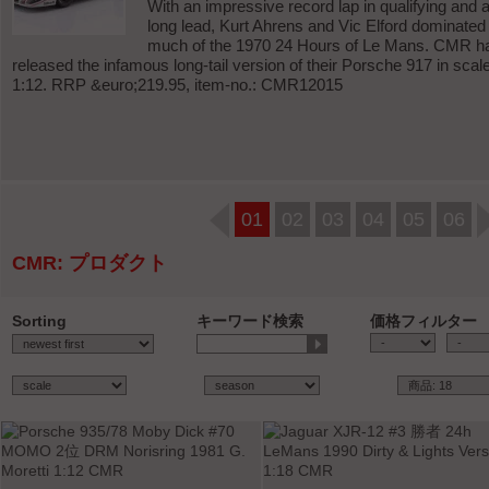
With an impressive record lap in qualifying and 
long lead, Kurt Ahrens and Vic Elford dominated
much of the 1970 24 Hours of Le Mans. CMR h
released the infamous long-tail version of their Porsche 917 in scal
1:12. RRP &euro;219.95, item-no.: CMR12015
01
02
03
04
05
06
CMR: プロダクト
Sorting
キーワード検索
価格フィルター
-