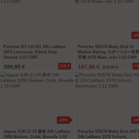
-1
Porsche 917 LH #21 24h LeMans
Porsche 935/78 Moby Dick #1
1971 Larrousse, Elford Dirty
Martini Racing スポーツカー世
Version 1:12 CMR
手権 1978 Maas, Ickx 1:12 CMR
399,95 €
197,96 €
詳細
詳
219,95 €
-10%
-1
Jaguar XJR-12 #3 勝者 24h LeMans
Porsche 935/78 Moby Dick #43
1990 Nielsen, Cobb, Brundle 1:18
24h LeMans 1978 Schurti,