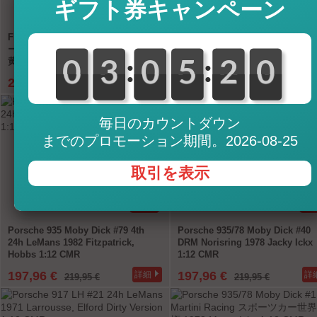
ギフト券キャンペーン
-10%
-1
Fiat 642 RN2 Bartoletti Maserati レ
Fiat 642 RN2 Bartoletti Ferrari
ーシングトランスポーター 1957 青 /
シングトランスポーター 濃い赤 1:
黄色 1:18 CMR
CMR
:
:
0
0
0
0
3
3
0
0
0
0
5
5
0
2
2
1
0
0
296,96 €
296,96 €
詳細
詳
329,95 €
329,95 €
毎日のカウントダウン
までのプロモーション期間。2026-08-25
取引を表示
-10%
-1
Porsche 935 Moby Dick #79 4th
Porsche 935/78 Moby Dick #40
24h LeMans 1982 Fitzpatrick,
DRM Norisring 1978 Jacky Ickx
Hobbs 1:12 CMR
1:12 CMR
197,96 €
197,96 €
詳細
詳
219,95 €
219,95 €