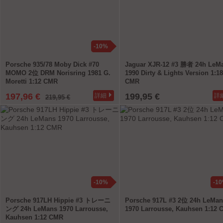
-10%
Porsche 935/78 Moby Dick #70
Jaguar XJR-12 #3 勝者 24h LeM
MOMO 2位 DRM Norisring 1981 G.
1990 Dirty & Lights Version 1:18
Moretti 1:12 CMR
CMR
197,96 €
199,95 €
詳細
詳
219,95 €
-10%
-1
Porsche 917LH Hippie #3 トレーニ
Porsche 917L #3 2位 24h LeMan
ング 24h LeMans 1970 Larrousse,
1970 Larrousse, Kauhsen 1:12
Kauhsen 1:12 CMR