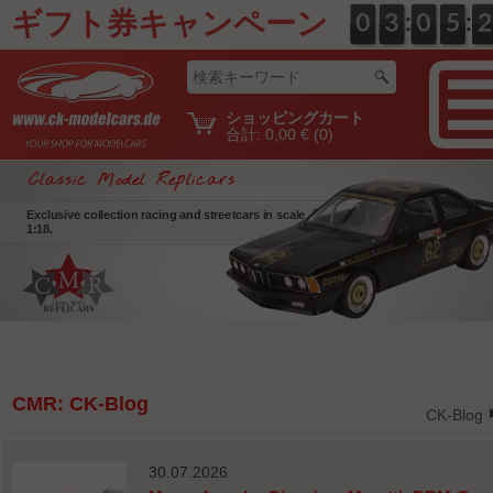
ギフト券キャンペーン
:
:
0
0
0
0
3
3
0
0
0
0
5
5
2
1
2
ショッピングカート
合計:
0,00 €
(0)
Classic Model Replicars
Exclusive collection racing and streetcars in scale
1:18.
CMR: CK-Blog
CK-Blog
30.07.2026