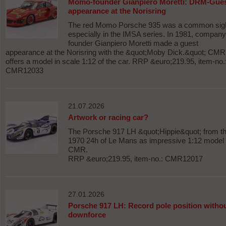
Momo-founder Gianpiero Moretti: DRM-Gue
appearance at the Norisring
The red Momo Porsche 935 was a common sigh
especially in the IMSA series. In 1981, company
founder Gianpiero Moretti made a guest
appearance at the Norisring with the &quot;Moby Dick.&quot; CMR
offers a model in scale 1:12 of the car. RRP &euro;219.95, item-no.
CMR12033
21.07.2026
Artwork or racing car?
The Porsche 917 LH &quot;Hippie&quot; from t
1970 24h of Le Mans as impressive 1:12 model
CMR.
RRP &euro;219.95, item-no.: CMR12017
27.01.2026
Porsche 917 LH: Record pole position witho
downforce