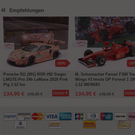
«
Empfehlungen
-10%
-10
Porsche 911 (991) RSR #92 Sieger
M. Schumacher Ferrari F300 To
LMGTE-Pro 24h LeMans 2018 Pink
Wings #3 Imola GP Formel 1 19
Pig 1:12 Ixo
1:12 WERK83
134,95 €
134,95 €
Details
Detail
149,95 €
149,95 €