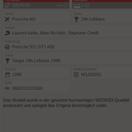
Hersteller
Maßstab
WERK83
1:12
Info
Team
Serie
Porsche AG
24h LeMans
Fahrer
Laurent Aiello, Allan McNish, Stéphane Ortelli
Fahrzeug
Porsche 911 GT1 #26
Serie
Sieger 24h LeMans 1998
Saison
Artikelnummer
1998
W1200201
EAN
9681015101060
Das Modell wurde in der gewohnt hochwertigen WERK83-Qualität
produziert und spiegelt das Original bestmöglich wider.