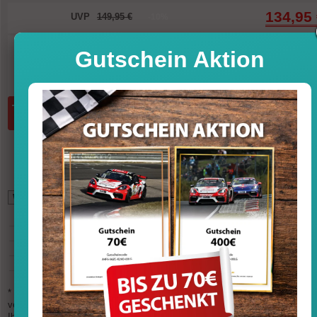
134,95
UVP
149,95 €
-10%
Sofort versandfertig, Lieferfrist 1-3 T
Gutschein Aktion
inkl. MwSt. zzgl. Vers
Menge:
in den Warenkorb
*
115,16
GBP (British Pound)
149,27
USD (U.S. Dollar)
147,91
CHF (Swiss Franc)
1.047,64
CNY (Chinese Yuan)
16.269
JPY (Japanese Yen)
9.531
RUB (Russian Rouble)
203,07
SGD (Singapore Dollar)
4.513
THB (Thai Baht)
* Die Wechselkurse werden mehrfach am Tag aktualisiert und sind nicht
verbindlich. Bitte beachten Sie, dass es zu ungünstigeren Wechselkursen b
Ihrem Zahlungsanbieter (PayPal, Kreditkarte, EC) kommen kann.