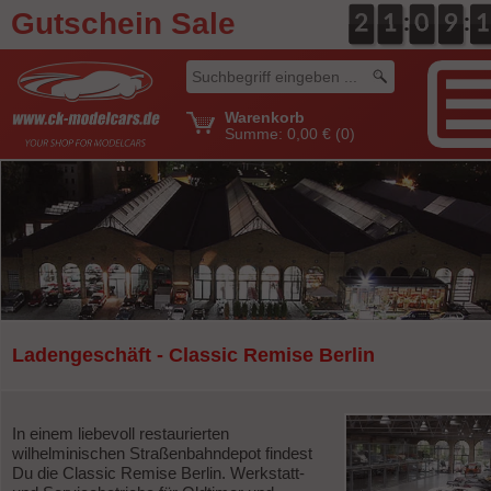
Gutschein Sale
:
:
0
2
2
0
1
1
0
0
0
0
9
9
2
1
1
Warenkorb
Summe:
0,00 €
(0)
Ladengeschäft - Classic Remise Berlin
In einem liebevoll restaurierten
wilhelminischen Straßenbahndepot findest
Du die Classic Remise Berlin. Werkstatt-