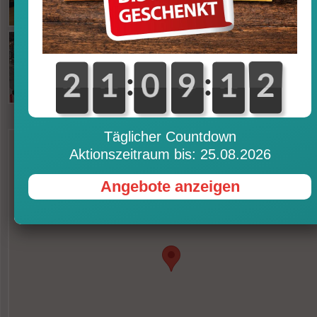
:
:
0
2
2
0
1
1
0
0
0
0
9
9
0
1
1
2
1
1
Täglicher Countdown
Aktionszeitraum bis: 25.08.2026
Angebote anzeigen