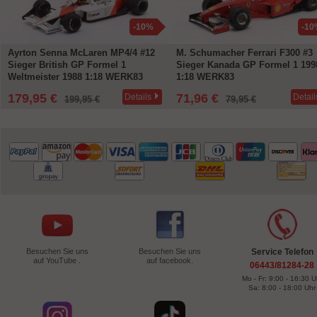
-10%
-10
Ayrton Senna McLaren MP4/4 #12
M. Schumacher Ferrari F300 #3
Sieger British GP Formel 1
Sieger Kanada GP Formel 1 199
Weltmeister 1988 1:18 WERK83
1:18 WERK83
179,95 €
71,96 €
Details
Detail
199,95 €
79,95 €
Besuchen Sie uns
Besuchen Sie uns
Service Telefon
auf YouTube .
auf facebook.
06443/81284-28
Mo - Fr: 9:00 - 16:30 U
Sa: 8:00 - 18:00 Uhr