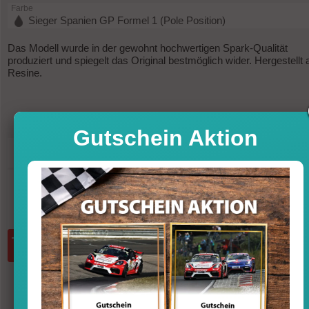
Farbe
Sieger Spanien GP Formel 1 (Pole Position)
Das Modell wurde in der gewohnt hochwertigen Spark-Qualität
produziert und spiegelt das Original bestmöglich wider. Hergestellt 
Resine.
Gutschein Aktion
79,95
Preis
Sofort versandfertig, Lieferfrist 1-3 T
inkl. MwSt. zzgl. Vers
Menge:
in den Warenkorb