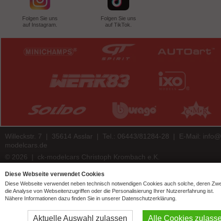
Folgen Sie uns
Folgen Sie uns
auf Instagram.
auf TikTok.
Willeckstr. 7 | 35614 Asslar | Tel.: 06443/81284-28 | E-Mail:
info@
modelcars.de
© 2026 | ck-modelcars Christoph Krombach e.K.
4.9
/
5.00
of
7447
ck-modelcars.de customer reviews | Trusted Shops
Diese Webseite verwendet Cookies
Diese Webseite verwendet neben technisch notwendigen Cookies auch solche, deren Zw
die Analyse von Webseitenzugriffen oder die Personalisierung Ihrer Nutzererfahrung ist.
Nähere Informationen dazu finden Sie in unserer Datenschutzerklärung.
Aktuelle Auswahl zulassen
Alle Cookies zulass