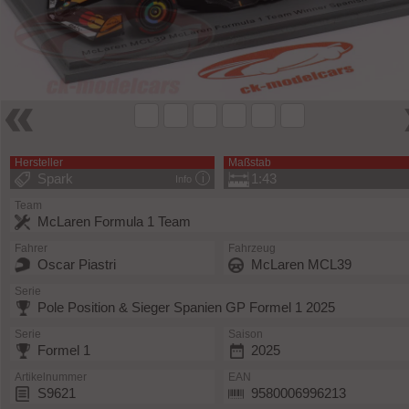
Hersteller
Maßstab
Spark
1:43
Info
Team
McLaren Formula 1 Team
Fahrer
Fahrzeug
Oscar Piastri
McLaren MCL39
Serie
Pole Position & Sieger Spanien GP Formel 1 2025
Serie
Saison
Formel 1
2025
Artikelnummer
EAN
S9621
9580006996213