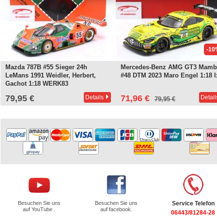
-10
Mazda 787B #55 Sieger 24h
Mercedes-Benz AMG GT3 Mamb
LeMans 1991 Weidler, Herbert,
#48 DTM 2023 Maro Engel 1:18 I
Gachot 1:18 WERK83
79,95 €
71,96 €
Details
Detail
79,95 €
Besuchen Sie uns
Besuchen Sie uns
Service Telefon
auf YouTube .
auf facebook.
06443/81284-28