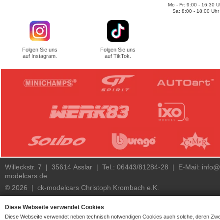
Mo - Fr: 9:00 - 16:30 U
Sa: 8:00 - 18:00 Uhr
Folgen Sie uns
Folgen Sie uns
auf Instagram.
auf TikTok.
Willeckstr. 7 | 35614 Asslar | Tel.: 06443/81284-28 | E-Mail:
info@
modelcars.de
© 2026 | ck-modelcars Christoph Krombach e.K.
4.9
/
5.00
of
7444
ck-modelcars.de customer reviews | Trusted Shops
Diese Webseite verwendet Cookies
Diese Webseite verwendet neben technisch notwendigen Cookies auch solche, deren Zw