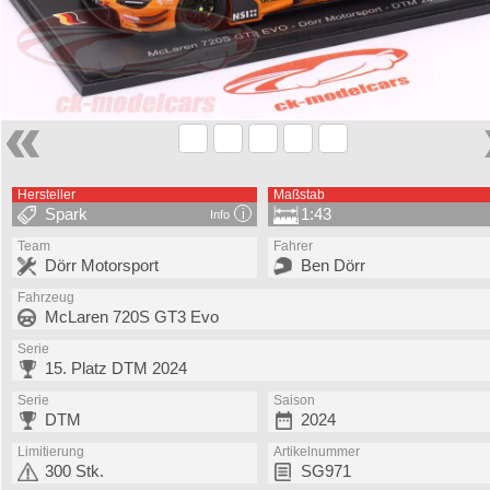
Hersteller
Maßstab
Spark
1:43
Info
Team
Fahrer
Dörr Motorsport
Ben Dörr
Fahrzeug
McLaren 720S GT3 Evo
Serie
15. Platz DTM 2024
Serie
Saison
DTM
2024
Limitierung
Artikelnummer
300 Stk.
SG971