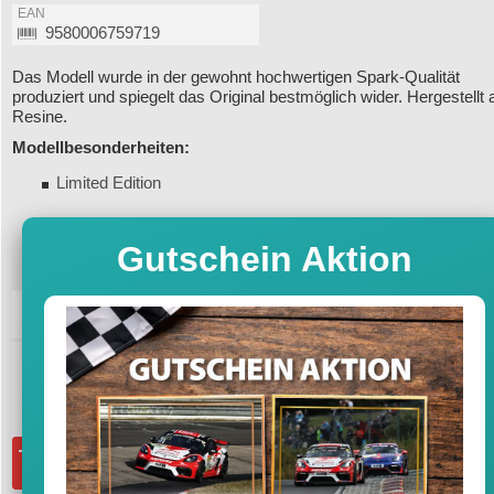
EAN
9580006759719
Das Modell wurde in der gewohnt hochwertigen Spark-Qualität
produziert und spiegelt das Original bestmöglich wider. Hergestellt 
Resine.
Modellbesonderheiten:
Limited Edition
Gutschein Aktion
79,95
Preis
Sofort versandfertig, Lieferfrist 1-3 T
inkl. MwSt. zzgl. Vers
Menge:
in den Warenkorb