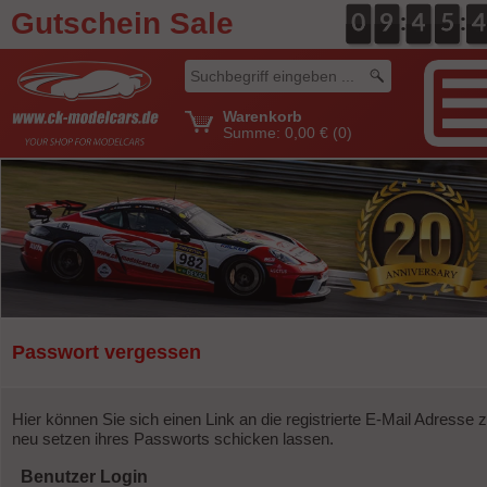
Gutschein Sale
:
:
0
0
0
0
9
9
0
4
4
0
5
5
5
4
4
Warenkorb
Summe:
0,00 €
(0)
Passwort vergessen
Hier können Sie sich einen Link an die registrierte E-Mail Adresse
neu setzen ihres Passworts schicken lassen.
Benutzer Login