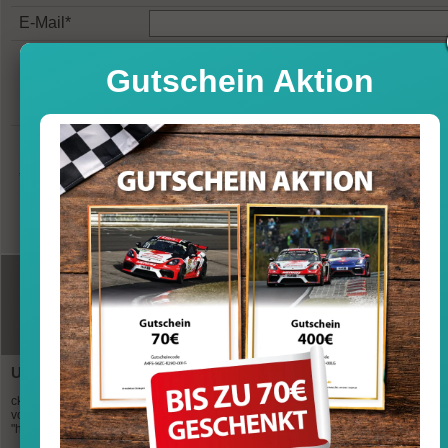
E-Mail*
Gutschein Aktion
* Markierte Felder sind Pflichtfelder
Unternehmen
Newsletter
ck-modelcars stellt sich an dieser Stelle
Lassen Sie sich regelmäßig über
vor und möchte Ihnen gerne einen Blick
Neuheiten und Angebote bequem p
"hinter die Kulissen" ermöglichen.
Email informieren.