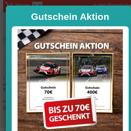
Menge:
in den Warenkorb
Gutschein Aktion
*
8,49
GBP (British Pound)
11,01
USD (U.S. Dollar)
10,91
CHF (Swiss Franc)
77,24
CNY (Chinese Yuan)
1.199
JPY (Japanese Yen)
703
RUB (Russian Rouble)
14,97
SGD (Singapore Dollar)
333
THB (Thai Baht)
* Die Wechselkurse werden mehrfach am Tag aktualisiert und sind nicht
verbindlich. Bitte beachten Sie, dass es zu ungünstigeren Wechselkursen b
Ihrem Zahlungsanbieter (PayPal, Kreditkarte, EC) kommen kann.
Dieser Artikel ist in unserem Ladengeschäft in Frankfurt vorrätig.