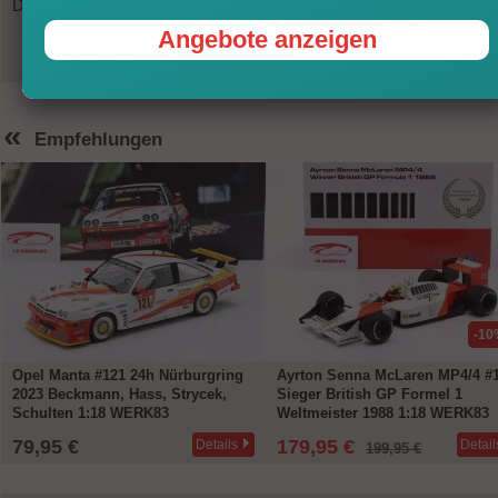
Dieser Artikel ist in unserem Ladengeschäft in Adenau / Eifel vorräti
Angebote anzeigen
«
Empfehlungen
-10
Opel Manta #121 24h Nürburgring
Ayrton Senna McLaren MP4/4 #
2023 Beckmann, Hass, Strycek,
Sieger British GP Formel 1
Schulten 1:18 WERK83
Weltmeister 1988 1:18 WERK83
79,95 €
179,95 €
Details
Detail
199,95 €