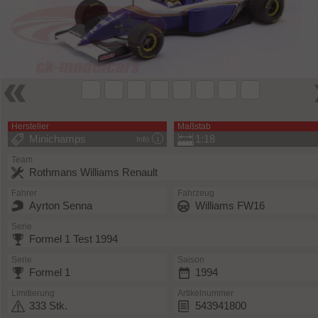
Hersteller
Maßstab
Minichamps
1:18
Info
Team
Rothmans Williams Renault
Fahrer
Fahrzeug
Ayrton Senna
Williams FW16
Serie
Formel 1 Test 1994
Serie
Saison
Formel 1
1994
Limitierung
Artikelnummer
333 Stk.
543941800