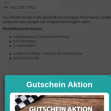
EAN
4012138770812
Das Modell wurde in der gewohnt hochwertigen Minichamps-Qualit
produziert und spiegelt das Original bestmöglich wider.
Modellbesonderheiten:
originalgetreue Cockpitnachbildung
mit Fahrerfigur
Limited Edition
Limitierte Auflage / exklusiv für Minichamps
inklusive Decals
Gutschein Aktion
179,95
UVP
199,95 €
-10%
Sofort versandfertig, Lieferfrist 1-3 T
inkl. MwSt. zzgl. Vers