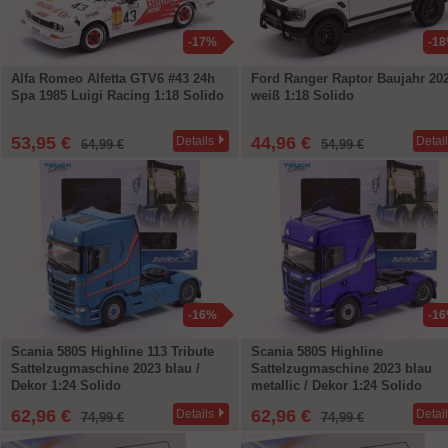
-17%
-1
Alfa Romeo Alfetta GTV6 #43 24h
Ford Ranger Raptor Baujahr 20
Spa 1985 Luigi Racing 1:18 Solido
weiß 1:18 Solido
53,95 €
44,96 €
Details
Detai
64,99 €
54,99 €
-16%
-1
Scania 580S Highline 113 Tribute
Scania 580S Highline
Sattelzugmaschine 2023 blau /
Sattelzugmaschine 2023 blau
Dekor 1:24 Solido
metallic / Dekor 1:24 Solido
62,96 €
62,96 €
Details
Detai
74,99 €
74,99 €