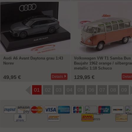
Audi A6 Avant Daytona grau 1:43
Volkswagen VW T1 Samba Bus
Norev
Baujahr 1962 orange / silbergra
metallic 1:18 Schuco
49,95 €
129,95 €
Details
Detai
01
02
03
04
05
06
07
08
09