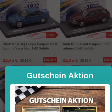
-14%
-1
BMW M3 (E46) Coupe Baujahr 2000
Audi RS 2 Avant Baujahr 1995
Laguna Seca blau 1:43 Solido
rubinrot 1:43 Solido
22,45 €
22,45 €
Details
Detai
25,99 €
25,99 €
Gutschein Aktion
-14%
-1