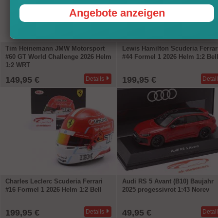
Angebote anzeigen
Tim Heinemann JMW Motorsport
Lewis Hamilton Scuderia Ferrar
#60 GT World Challenge 2026 Helm
#44 Formel 1 2026 Helm 1:2 Bel
1:2 WRT
149,95 €
199,95 €
Details
Detai
Charles Leclerc Scuderia Ferrari
Audi RS 5 Avant (B10) Baujahr
#16 Formel 1 2026 Helm 1:2 Bell
2025 progessivrot 1:43 Norev
199,95 €
49,95 €
Details
Detai