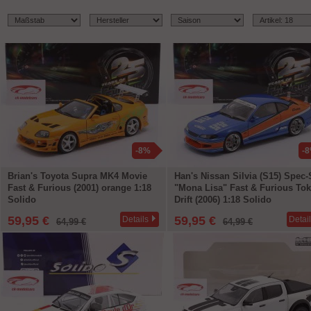
-8%
-
Brian's Toyota Supra MK4 Movie
Han's Nissan Silvia (S15) Spec-
Fast & Furious (2001) orange 1:18
"Mona Lisa" Fast & Furious To
Solido
Drift (2006) 1:18 Solido
59,95 €
59,95 €
Details
Detai
64,99 €
64,99 €