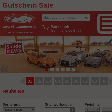
Gutschein Sale
Warenkorb
Summe:
0,00 €
(0)
01
02
03
04
05
06
07
08
09
Neuheiten
Sortierung
Stichwortsuche
Preisfilter
-