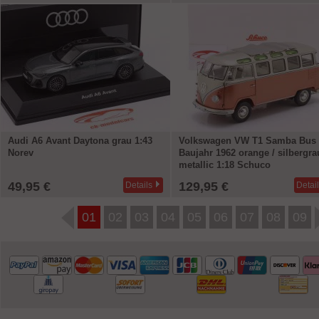
Audi A6 Avant Daytona grau 1:43
Volkswagen VW T1 Samba Bus
Norev
Baujahr 1962 orange / silbergra
metallic 1:18 Schuco
49,95 €
129,95 €
Details
Detai
01
02
03
04
05
06
07
08
09