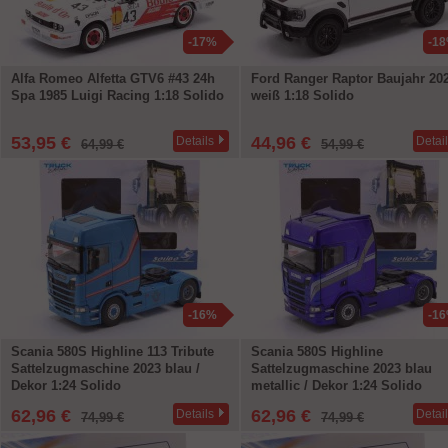
-17%
-1
Alfa Romeo Alfetta GTV6 #43 24h
Ford Ranger Raptor Baujahr 20
Spa 1985 Luigi Racing 1:18 Solido
weiß 1:18 Solido
53,95 €
44,96 €
Details
Detai
64,99 €
54,99 €
-16%
-1
Scania 580S Highline 113 Tribute
Scania 580S Highline
Sattelzugmaschine 2023 blau /
Sattelzugmaschine 2023 blau
Dekor 1:24 Solido
metallic / Dekor 1:24 Solido
62,96 €
62,96 €
Details
Detai
74,99 €
74,99 €