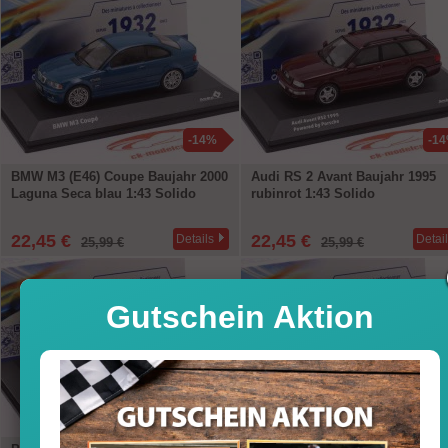
-14%
-1
BMW M3 (E46) Coupe Baujahr 2000
Audi RS 2 Avant Baujahr 1995
Laguna Seca blau 1:43 Solido
rubinrot 1:43 Solido
22,45 €
22,45 €
Details
Detai
25,99 €
25,99 €
Gutschein Aktion
-14%
-1