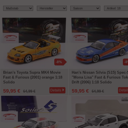
-8%
-
Brian's Toyota Supra MK4 Movie
Han's Nissan Silvia (S15) Spec-
Fast & Furious (2001) orange 1:18
"Mona Lisa" Fast & Furious To
Solido
Drift (2006) 1:18 Solido
59,95 €
59,95 €
Details
Detai
64,99 €
64,99 €