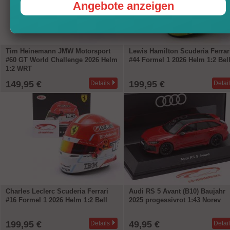
Angebote anzeigen
Tim Heinemann JMW Motorsport
Lewis Hamilton Scuderia Ferrar
#60 GT World Challenge 2026 Helm
#44 Formel 1 2026 Helm 1:2 Bel
1:2 WRT
149,95 €
199,95 €
Details
Detai
Charles Leclerc Scuderia Ferrari
Audi RS 5 Avant (B10) Baujahr
#16 Formel 1 2026 Helm 1:2 Bell
2025 progessivrot 1:43 Norev
199,95 €
49,95 €
Details
Detai