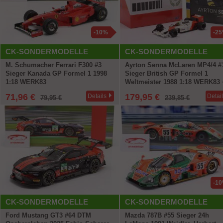
-10%
-2
CK-SONDERMODELLE
CK-SONDERMODELLE
M. Schumacher Ferrari F300 #3
Ayrton Senna McLaren MP4/4 #
Sieger Kanada GP Formel 1 1998
Sieger British GP Formel 1
1:18 WERK83
Weltmeister 1988 1:18 WERK83 
Buch gratis
71,96 €
179,95 €
Details
Detai
79,95 €
239,85 €
-1
CK-SONDERMODELLE
CK-SONDERMODELLE
Ford Mustang GT3 #64 DTM
Mazda 787B #55 Sieger 24h