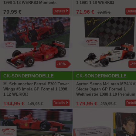
1998 1:18 WERK83 Moments
1 1991 1:18 WERK83
79,95 €
71,96 €
Details
Detai
79,95 €
-10%
-2
CK-SONDERMODELLE
CK-SONDERMODELLE
M. Schumacher Ferrari F300 Tower
Ayrton Senna McLaren MP4/4 #
Wings #3 Imola GP Formel 1 1998
Sieger Japan GP Formel 1
1:12 WERK83
Weltmeister 1988 1:18 Premium
134,95 €
179,95 €
Details
Detai
149,95 €
239,95 €