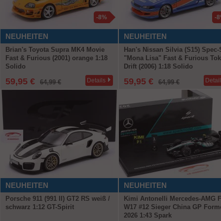
-8%
-
NEUHEITEN
NEUHEITEN
Brian's Toyota Supra MK4 Movie
Han's Nissan Silvia (S15) Spec-
Fast & Furious (2001) orange 1:18
"Mona Lisa" Fast & Furious To
Solido
Drift (2006) 1:18 Solido
59,95 €
59,95 €
Details
Detai
64,99 €
64,99 €
NEUHEITEN
NEUHEITEN
Porsche 911 (991 II) GT2 RS weiß /
Kimi Antonelli Mercedes-AMG 
schwarz 1:12 GT-Spirit
W17 #12 Sieger China GP Forme
2026 1:43 Spark