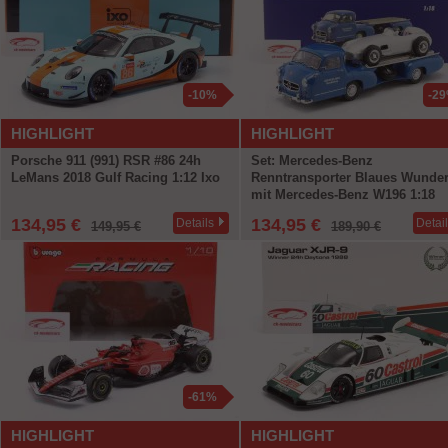
-10%
-2
HIGHLIGHT
HIGHLIGHT
Porsche 911 (991) RSR #86 24h
Set: Mercedes-Benz
LeMans 2018 Gulf Racing 1:12 Ixo
Renntransporter Blaues Wunde
mit Mercedes-Benz W196 1:18
WERK83
134,95 €
134,95 €
Details
Detai
149,95 €
189,90 €
-61%
HIGHLIGHT
HIGHLIGHT