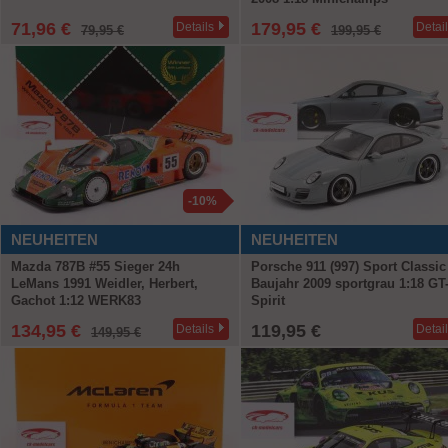
71,96 €
179,95 €
Details
Detai
79,95 €
199,95 €
-10%
NEUHEITEN
NEUHEITEN
Mazda 787B #55 Sieger 24h
Porsche 911 (997) Sport Classic
LeMans 1991 Weidler, Herbert,
Baujahr 2009 sportgrau 1:18 GT
Gachot 1:12 WERK83
Spirit
134,95 €
119,95 €
Details
Detai
149,95 €