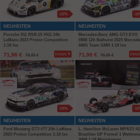
-10%
-1
NEUHEITEN
NEUHEITEN
Porsche 911 RSR-19 #911 24h
Mercedes-Benz AMG GT3 EVO
LeMans 2023 Proton Competition
#888 12h Bathurst 2025 Mercede
1:18 Ixo
AMG Team GMR 1:18 Ixo
71,96 €
71,96 €
Details
Detai
79,95 €
79,95 €
-10%
-1
NEUHEITEN
NEUHEITEN
Ford Mustang GT3 #77 24h LeMans
L. Hamilton McLaren MP4/23 #2
2025 Proton Competition 1:18 Ixo
Brasilien GP Formel 1 Weltmeis
2008 1:18 Minichamps