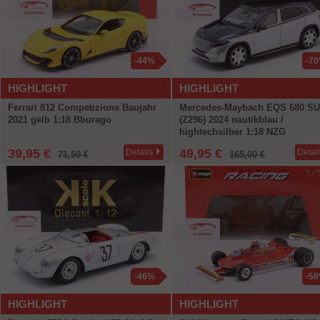
-44%
-7
HIGHLIGHT
HIGHLIGHT
Ferrari 812 Competizione Baujahr
Mercedes-Maybach EQS 680 S
2021 gelb 1:18 Bburago
(Z296) 2024 nautikblau /
hightechsilber 1:18 NZG
39,95 €
49,95 €
Details
Detai
71,50 €
165,00 €
-46%
-5
HIGHLIGHT
HIGHLIGHT