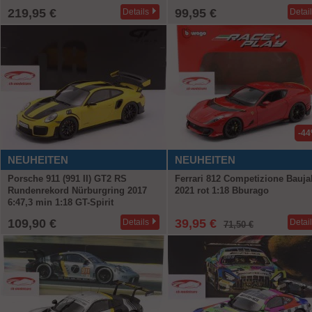
219,95 €
99,95 €
Details
Detai
-4
NEUHEITEN
NEUHEITEN
Porsche 911 (991 II) GT2 RS
Ferrari 812 Competizione Bauja
Rundenrekord Nürburgring 2017
2021 rot 1:18 Bburago
6:47,3 min 1:18 GT-Spirit
109,90 €
39,95 €
Details
Detai
71,50 €