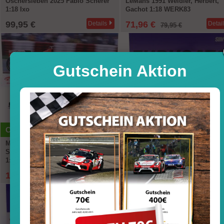
Oschersleben 2025 Fabio Scherer
LeMans 1991 Weidler, Herbert,
1:18 Ixo
Gachot 1:18 WERK83
99,95 €
71,96 €
Details
Detai
79,95 €
Gutschein Aktion
-10%
CK-SONDERMODELLE
CK-SONDERMODELLE
M. Schumacher Ferrari F300 #3
Porsche 911 (993) RWB Rauh-We
Sieger Kanada GP Formel 1 1998
Furusato Sidney Hoffmann
1:12 WERK83
Signature Edition mit Figur 1:1
WERK83
134,95 €
149,95 €
Details
Detai
149,95 €