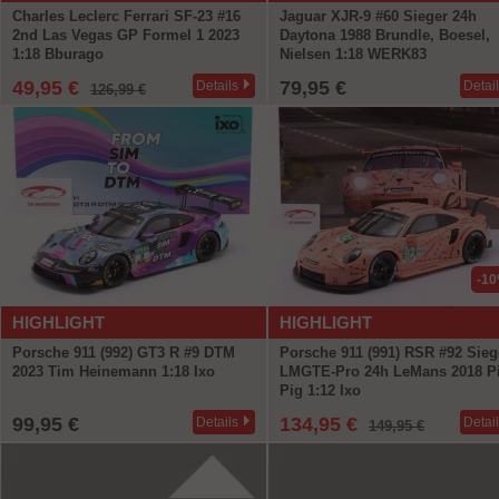
Charles Leclerc Ferrari SF-23 #16
Jaguar XJR-9 #60 Sieger 24h
2nd Las Vegas GP Formel 1 2023
Daytona 1988 Brundle, Boesel,
1:18 Bburago
Nielsen 1:18 WERK83
49,95 €
79,95 €
Details
Detai
126,99 €
-1
HIGHLIGHT
HIGHLIGHT
Porsche 911 (992) GT3 R #9 DTM
Porsche 911 (991) RSR #92 Sieg
2023 Tim Heinemann 1:18 Ixo
LMGTE-Pro 24h LeMans 2018 P
Pig 1:12 Ixo
99,95 €
134,95 €
Details
Detai
149,95 €