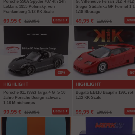
Porsche 550A Spyder #37 4th 24h
G. Villeneuve Ferrari 312T4 #12
LeMans 1955 Polensky, von
Sieger Südafrika GP Formel 1 
Frankenberg 1:12 KK-Scale
1:18 Bburago
69,95 €
49,95 €
Details
Detai
129,95 €
119,99 €
-38%
-5
HIGHLIGHT
HIGHLIGHT
Porsche 911 (992) Targa 4 GTS 50
Bugatti EB110 Baujahr 1991 rot
Jahre Porsche Design schwarz
1:12 KK-Scale
1:18 Minichamps
99,95 €
99,95 €
Details
Detai
159,95 €
199,95 €