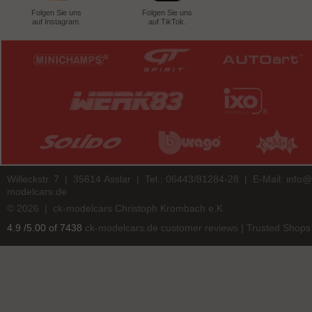
Folgen Sie uns
Folgen Sie uns
auf Instagram.
auf TikTok.
Willeckstr. 7 | 35614 Asslar | Tel.: 06443/81284-28 | E-Mail:
info@
modelcars.de
© 2026 | ck-modelcars Christoph Krombach e.K.
4.9
/
5.00
of
7438
ck-modelcars.de customer reviews | Trusted Shops