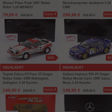
Winner Pikes Peak 1987 Walter
Renntransporter dunkelrot 1:18
Röhrl 1:18 WERK83
CMR
79,95 €
296,96 €
Details
Detai
108,85 €
329,95 €
-52%
-5
HIGHLIGHT
HIGHLIGHT
Toyota Celica GT-Four #3 Sieger
Subaru Impreza 555 #5 Sieger
Rallye Safari 1990 Waldegård,
Rallye Monte Carlo 1995 Sainz,
Gallagher 1:18 Kyosho
Moya 1:18 Kyosho
149,95 €
149,95 €
Details
Detai
309,95 €
309,00 €