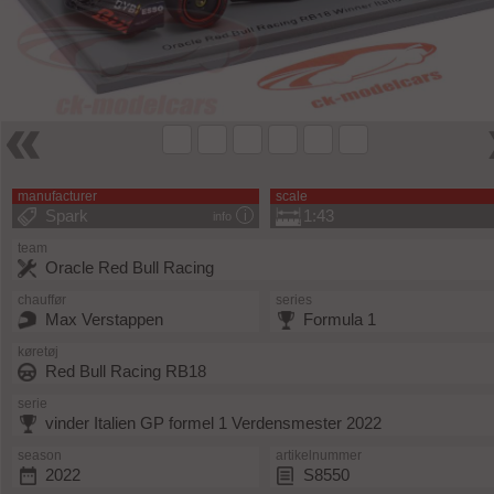
manufacturer
scale
Spark
1:43
info
team
Oracle Red Bull Racing
chauffør
series
Max Verstappen
Formula 1
køretøj
Red Bull Racing RB18
serie
vinder Italien GP formel 1 Verdensmester 2022
season
artikelnummer
2022
S8550