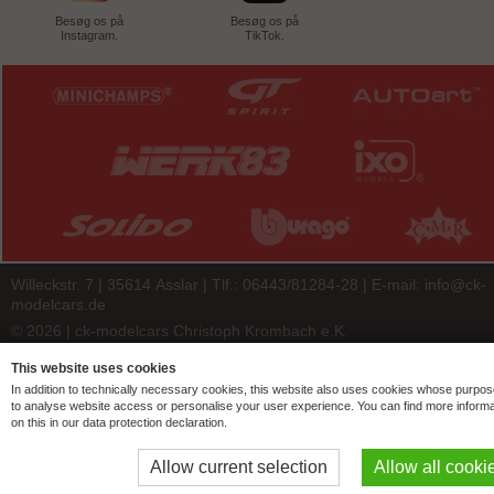
Besøg os på
Besøg os på
Instagram.
TikTok.
Willeckstr. 7 | 35614 Asslar | Tlf.: 06443/81284-28 | E-mail:
info@ck-
modelcars.de
© 2026 | ck-modelcars Christoph Krombach e.K.
4.9
/
5.00
of
7438
ck-modelcars.de customer reviews | Trusted Shops
This website uses cookies
In addition to technically necessary cookies, this website also uses cookies whose purpos
to analyse website access or personalise your user experience. You can find more informa
on this in our data protection declaration.
Allow current selection
Allow all cooki