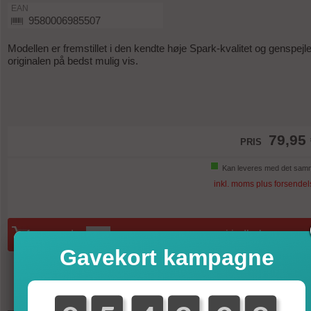
EAN
9580006985507
Modellen er fremstillet i den kendte høje Spark-kvalitet og genspejle
originalen på bedst mulig vis.
79,95
PRIS
Kan leveres med det sam
inkl. moms plus forsendel
mængde:
i indkøbsvognen
Gavekort kampagne