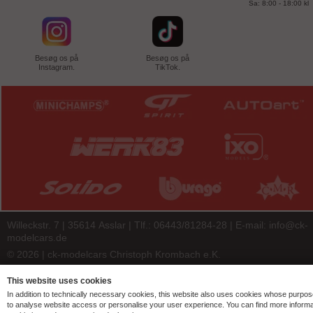
Sa: 8:00 - 18:00 kl
Besøg os på
Besøg os på
Instagram.
TikTok.
Willeckstr. 7 | 35614 Asslar | Tlf.: 06443/81284-28 | E-mail:
info@ck-
modelcars.de
© 2026 | ck-modelcars Christoph Krombach e.K.
4.9
/
5.00
of
7438
ck-modelcars.de customer reviews | Trusted Shops
This website uses cookies
In addition to technically necessary cookies, this website also uses cookies whose purpos
to analyse website access or personalise your user experience. You can find more informa