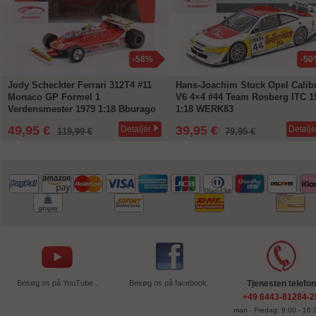
-58%
-50
Jody Scheckter Ferrari 312T4 #11
Hans-Joachim Stuck Opel Calib
Monaco GP Formel 1
V6 4×4 #44 Team Rosberg ITC 1
Verdensmester 1979 1:18 Bburago
1:18 WERK83
49,95 €
39,95 €
Detaljer
Detalje
119,99 €
79,95 €
Besøg os på YouTube .
Besøg os på facebook.
Tjenesten telefon
+49 6443-81284-2
man - Fredag: 9:00 - 16:3