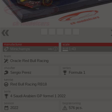
manufacturer
scale
Minichamps
1:43
info
team
Oracle Red Bull Racing
chauffør
series
Sergio Perez
Formula 1
køretøj
Red Bull Racing RB18
serie
4 Saudi Arabien GP formel 1 2022
season
begrænsning
2022
576 pcs.