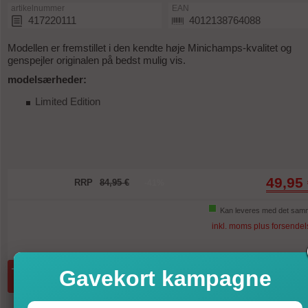
artikelnummer
EAN
417220111
4012138764088
Modellen er fremstillet i den kendte høje Minichamps-kvalitet og
genspejler originalen på bedst mulig vis.
modelsærheder:
Limited Edition
49,95
RRP
84,95 €
-41%
Kan leveres med det sam
inkl. moms plus forsendel
Gavekort kampagne
mængde:
i indkøbsvognen