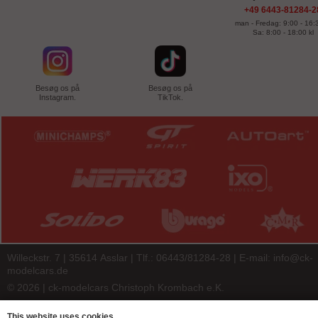
+49 6443-81284-2
man - Fredag: 9:00 - 16:3
Sa: 8:00 - 18:00 kl
Besøg os på
Besøg os på
Instagram.
TikTok.
Willeckstr. 7 | 35614 Asslar | Tlf.: 06443/81284-28 | E-mail:
info@ck-
modelcars.de
© 2026 | ck-modelcars Christoph Krombach e.K.
4.9
/
5.00
of
7447
ck-modelcars.de customer reviews | Trusted Shops
This website uses cookies