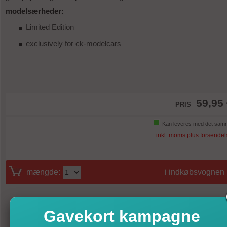
modelsærheder:
Limited Edition
exclusively for ck-modelcars
59,95
PRIS
Kan leveres med det sam
inkl. moms plus forsendel
mængde:
i indkøbsvognen
Gavekort kampagne