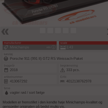
manufacturer
scale
Minichamps
1:43
info
køretøj
Porsche 911 (991 II) GT2 RS Weissach-Paket
byggeår
begrænsning
2018
333 pcs.
artikelnummer
EAN
413067292
4012138762978
farve
vagter rød / sort fælge
Modellen er fremstillet i den kendte høje Minichamps-kvalitet og
genspejler originalen på bedst mulig vis.