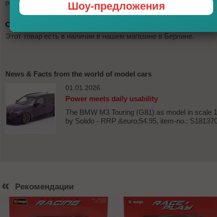
provider (PayPal, credit cards, EC).
Шоу-предложения
Этот товар есть в наличии в нашем магазине в Берлине.
News & Facts from the world of model cars
01.01.2026
Power meets daily usability
The BMW M3 Touring (G81) as model in scale 1
by Solido - RRP &euro;54.95, item-no.: S18137
«
Рекомендации