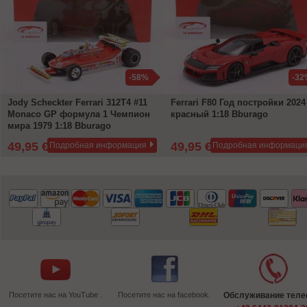
-58%
-32
Jody Scheckter Ferrari 312T4 #11
Ferrari F80 Год постройки 2024
Monaco GP формула 1 Чемпион
красный 1:18 Bburago
мира 1979 1:18 Bburago
49,95 €
49,95 €
Подробная информация
Подробная информаци
119,99 €
72,99 €
Посетите нас на YouTube .
Посетите нас на facebook.
Обслуживание тел