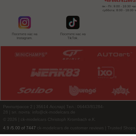
+49 6443-81284-2
пн - Пт: 9:00 - 16:30 ча
суббота: 8:00 - 18:00 
Посетите нас на
Посетите нас на
Instagram.
TikTok.
Рингштрассе 2 | 35614 Асслар| Тел.: 06443/81284-
28 | эл. почта:
info@ck-modelcars.de
© 2026 | ck-modelcars Christoph Krombach e.K.
4.9
/
5.00
of
7447
ck-modelcars.de customer reviews | Trusted Shops