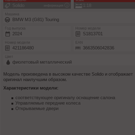
manufacturer
scale
Solido
1:18
информация
Машина
BMW M3 (G81) Touring
Год выпуска
Номер модели
2024
S1813701
Номер модели
EAN
421186480
3663506042836
Цвет
фиолетовый металлический
Модель произведена в высоком качестве Solido и отображает
оригинал наилучшим образом.
Характеристики модели:
соответствующее оригиналу оснащение салона
Управляемые передние колеса
Открываемые двери