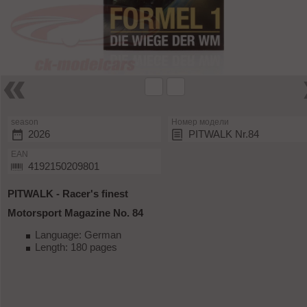
season
Номер модели
2026
PITWALK Nr.84
EAN
4192150209801
PITWALK - Racer's finest
Motorsport Magazine No. 84
Language: German
Length: 180 pages