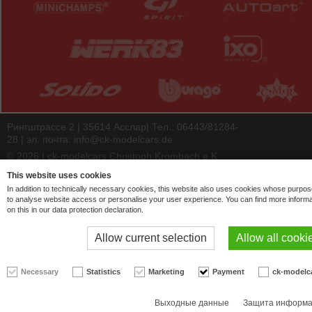
Рингштрассе 2 | 35614 Асслар| Тел.: 06443/81284-
28 | эл. почта:
info@ck-modelcars.de
© 2026 | ck-modelcars Christoph Krombach e.K.
4.9
/
5.00
of
7447
ck-modelcars.de customer reviews | Trusted Shops
This website uses cookies
In addition to technically necessary cookies, this website also uses cookies whose purpos
to analyse website access or personalise your user experience. You can find more informa
on this in our data protection declaration.
Allow current selection
Allow all cooki
Necessary
Statistics
Marketing
Payment
ck-modelc
Выходные данные
Защита информ