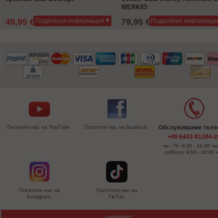
WERK83
49,95 €
79,95 €
Подробная информация
Подробная информаци
72,99 €
Посетите нас на YouTube .
Посетите нас на facebook.
Обслуживание тел
+49 6443-81284-2
пн - Пт: 9:00 - 16:30 ча
суббота: 8:00 - 18:00 
Посетите нас на
Посетите нас на
Instagram.
TikTok.