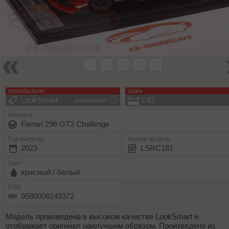
manufacturer
scale
LookSmart
1:43
информация
Машина
Ferrari 296 GT3 Challenge
Год выпуска
Номер модели
2023
LSRC181
Цвет
красный / белый
EAN
9580006143372
Модель произведена в высоком качестве LookSmart и
отображает оригинал наилучшим образом. Произведено из