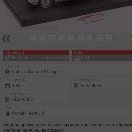
manufacturer
scale
Hachette
1:24
информация
Машина
Opel Diplomat V8 Coupé
Год выпуска
Номер модели
1965
G1648005
Номер модели
AB24P005
Цвет
белый / черный
Модель произведена в высоком качестве Hachette и отобража
оригинал наилучшим образом.