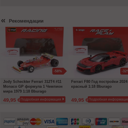
«
Рекомендации
-58%
-32
Jody Scheckter Ferrari 312T4 #11
Ferrari F80 Год постройки 2024
Monaco GP формула 1 Чемпион
красный 1:18 Bburago
мира 1979 1:18 Bburago
49,95 €
49,95 €
Подробная информация
Подробная информаци
119,99 €
72,99 €