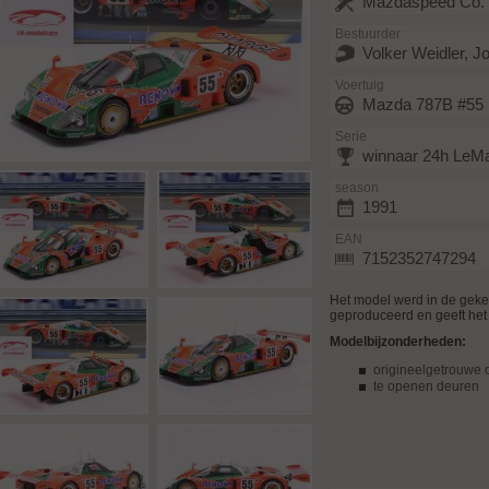
Mazdaspeed Co. 
Bestuurder
Volker Weidler, J
Voertuig
Mazda 787B #55
Serie
winnaar 24h LeM
season
1991
EAN
7152352747294
Het model werd in de gek
geproduceerd en geeft het 
Modelbijzonderheden:
origineelgetrouwe c
te openen deuren