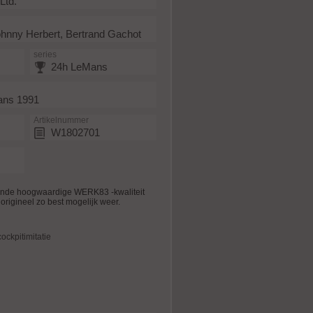
Ltd.
ohnny Herbert, Bertrand Gachot
series
24h LeMans
ans 1991
Artikelnummer
W1802701
ende hoogwaardige WERK83 -kwaliteit
origineel zo best mogelijk weer.
ockpitimitatie