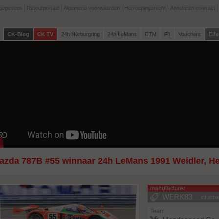
tgegevens
Retourportaal
Algemene voorwaarden
Herroepingsrecht
Annuleren contract
CK-Blog
CK TV
24h Nürburgring
24h LeMans
DTM
F1
Vouchers
Eife
azda 787B #55 winnaar 24h LeMans 1991 Weidler, H
manufacturer
WERK83
informa
Team