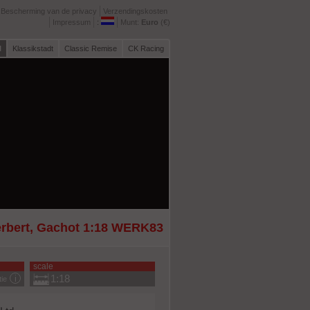
Bescherming van de privacy
Verzendingskosten
Impressum
:
Munt:
Euro
(€)
l
Klassikstadt
Classic Remise
CK Racing
erbert, Gachot 1:18 WERK83
scale
1:18
tie