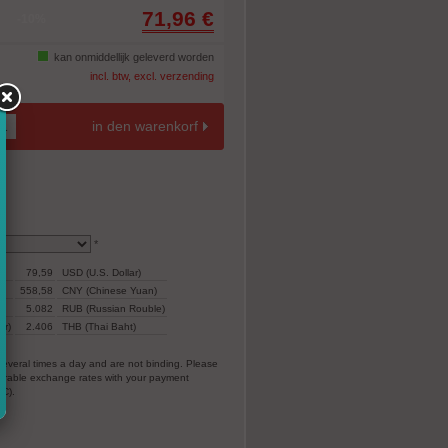
71,96 €
-10%
kan onmiddellijk geleverd worden
incl. btw, excl. verzending
in den warenkorf
*
79,59
USD (U.S. Dollar)
558,58
CNY (Chinese Yuan)
5.082
RUB (Russian Rouble)
ar)
2.406
THB (Thai Baht)
everal times a day and are not binding. Please
vorable exchange rates with your payment
EC).