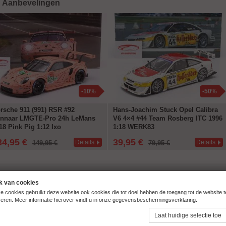
Aanbevelingen
-10%
-50%
rsche 911 (991) RSR #92
Hans-Joachim Stuck Opel Calibra
nnaar LMGTE-Pro 24h LeMans
V6 4×4 #44 Team Rosberg ITC 1996
18 Pink Pig 1:12 Ixo
1:18 WERK83
34,95 €
39,95 €
Details
Details
149,95 €
79,95 €
k van cookies
e cookies gebruikt deze website ook cookies die tot doel hebben de toegang tot de website 
seren. Meer informatie hierover vindt u in onze gegevensbeschermingsverklaring.
Laat huidige selectie toe