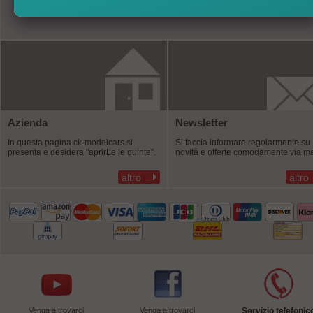
Azienda
Newsletter
In questa pagina ck-modelcars si
Si faccia informare regolarmente su
presenta e desidera "aprirLe le quinte".
novità e offerte comodamente via ma
altro
altro
Venga a trovarci
Venga a trovarci
Servizio telefonic