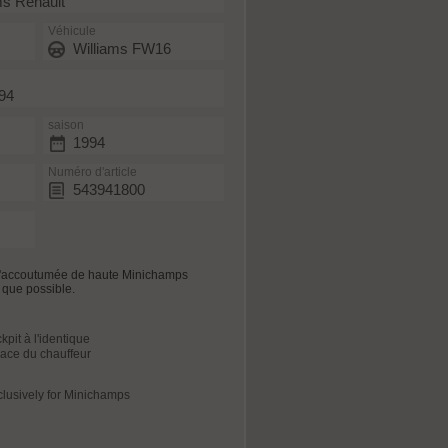
s Renault
Véhicule
Williams FW16
994
saison
1994
Numéro d'article
543941800
 l'accoutumée de haute Minichamps
al que possible.
pit à l'identique
place du chauffeur
xclusively for Minichamps