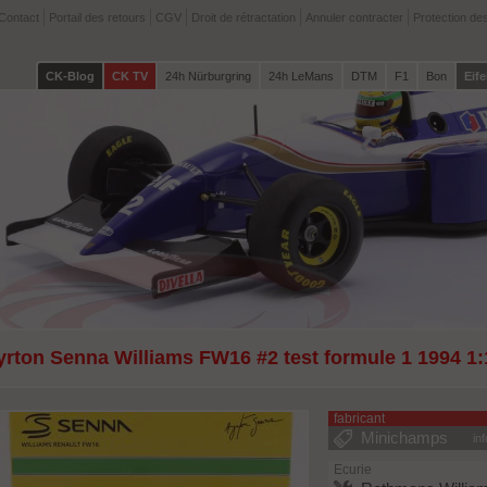
Contact
Portail des retours
CGV
Droit de rétractation
Annuler contracter
Protection de
CK-Blog
CK TV
24h Nürburgring
24h LeMans
DTM
F1
Bon
Eife
yrton Senna Williams FW16 #2 test formule 1 1994 1
fabricant
Minichamps
in
Ecurie