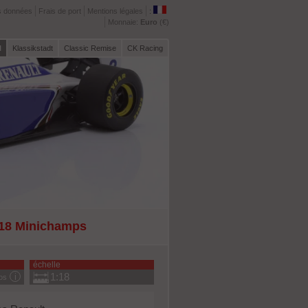
s données
Frais de port
Mentions légales
:
Monnaie:
Euro
(€)
l
Klassikstadt
Classic Remise
CK Racing
:18 Minichamps
échelle
1:18
fos