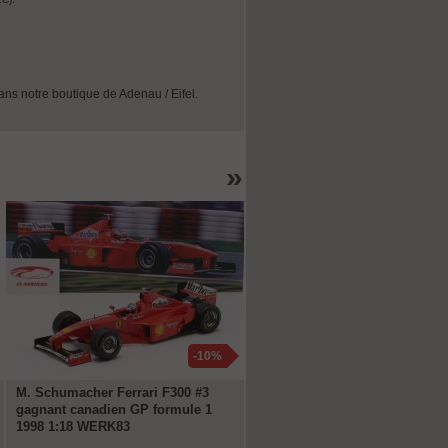
dans notre boutique de Adenau / Eifel.
»
-10%
-1
M. Schumacher Ferrari F300 #3
Porsche 917/20 Pink Pig #23 2
gagnant canadien GP formule 1
LeMans 1971 Kauhsen, Joest 1
1998 1:18 WERK83
WERK83