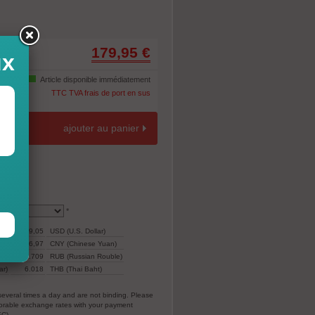
179,95 €
-10%
ux
Article disponible immédiatement
TTC TVA frais de port en sus
ajouter au panier
*
199,05
USD (U.S. Dollar)
1.396,97
CNY (Chinese Yuan)
12.709
RUB (Russian Rouble)
ar)
6.018
THB (Thai Baht)
everal times a day and are not binding. Please
vorable exchange rates with your payment
EC).