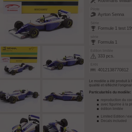
Rothmans William
Pilote
Ayrton Senna
Série
Formule 1 test 1
série
Formula 1
Edition limitée
333 pcs.
EAN
4012138770812
Le modèle a été produit à
qualité et réfléchit l'origin
Particularités du modèle:
reproduction du cock
avec figurine à la 
édition limitée
Limited Edition / e
Decals included