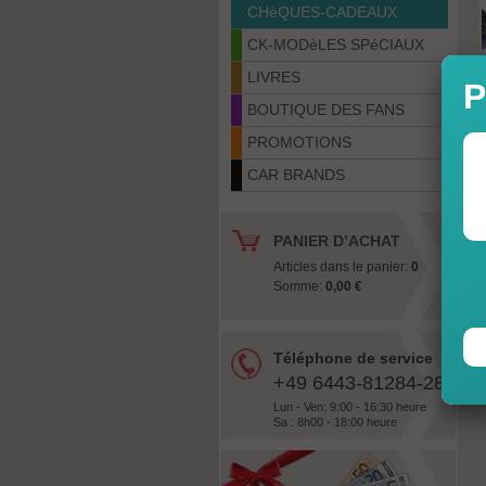
CHèQUES-CADEAUX
CK-MODèLES SPéCIAUX
LIVRES
P
BOUTIQUE DES FANS
PROMOTIONS
CAR BRANDS
PANIER D’ACHAT
Articles dans le panier:
0
Somme:
0,00 €
Téléphone de service
+49 6443-81284-28
Lun - Ven: 9:00 - 16:30 heure
Sa : 8h00 - 18:00 heure