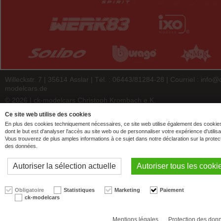
Willeckstr. 7 | 35614 Asslar | Tél. : 06443/81284-28 | Courriel :
info@
modelcars.de
© 2026 | ck-modelcars Christoph Krombach e.K.
4.9
/
5.00
of
7439
ck-modelcars.de customer reviews | Trusted Shops
Ce site web utilise des cookies
En plus des cookies techniquement nécessaires, ce site web utilise également des cookie
dont le but est d'analyser l'accès au site web ou de personnaliser votre expérience d'utilisa
Vous trouverez de plus amples informations à ce sujet dans notre déclaration sur la protec
des données.
Autoriser la sélection actuelle
Autoriser tous les cooki
Obligatoire
Statistiques
Marketing
Paiement
ck-modelcars
Mentions légales
Protection des don