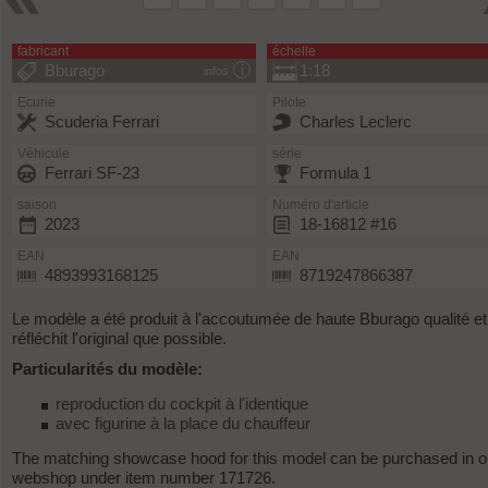
fabricant
échelle
Bburago
1:18
infos
Ecurie
Pilote
Scuderia Ferrari
Charles Leclerc
Véhicule
série
Ferrari SF-23
Formula 1
saison
Numéro d'article
2023
18-16812 #16
EAN
EAN
4893993168125
8719247866387
Le modèle a été produit à l'accoutumée de haute Bburago qualité et
réfléchit l'original que possible.
Particularités du modèle:
reproduction du cockpit à l'identique
avec figurine à la place du chauffeur
The matching showcase hood for this model can be purchased in o
webshop under item number 171726.