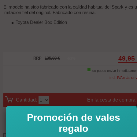
El modelo ha sido fabricado con la calidad habitual del Spark y es 
imitación fiel del original. Fabricado con resina.
Toyota Dealer Box Edition
49,95
RRP
135,00 €
-63%
se puede enviar inmediatame
incl. IVA más en
Cantidad:
En la cesta de compra
Promoción de vales
regalo
*