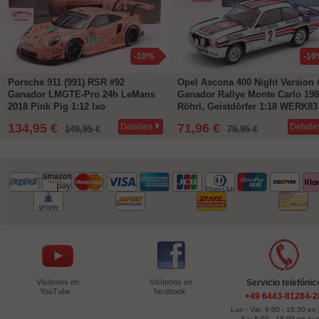
-10%
-10
Porsche 911 (991) RSR #92
Opel Ascona 400 Night Version 
Ganador LMGTE-Pro 24h LeMans
Ganador Rallye Monte Carlo 19
2018 Pink Pig 1:12 Ixo
Röhrl, Geistdörfer 1:18 WERK83
134,95 €
71,96 €
Detalles
Detalle
149,95 €
79,95 €
Visítenos en
Visítenos en
Servicio telefónic
YouTube .
facebook.
+49 6443-81284-2
Lun - Vie: 9:00 - 16:30 en
Sa: 8:00 - 18:00 en pu