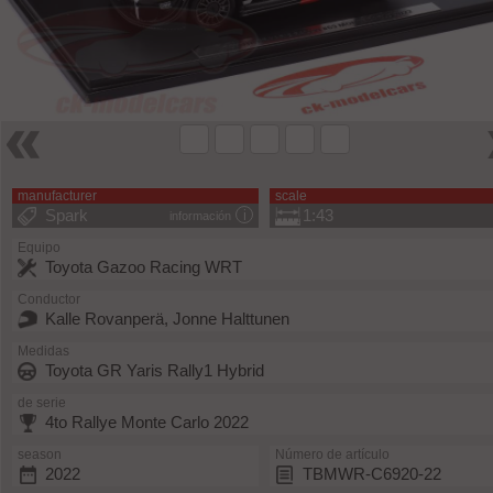
manufacturer
scale
Spark
1:43
información
Equipo
Toyota Gazoo Racing WRT
Conductor
Kalle Rovanperä, Jonne Halttunen
Medidas
Toyota GR Yaris Rally1 Hybrid
de serie
4to Rallye Monte Carlo 2022
season
Número de artículo
2022
TBMWR-C6920-22