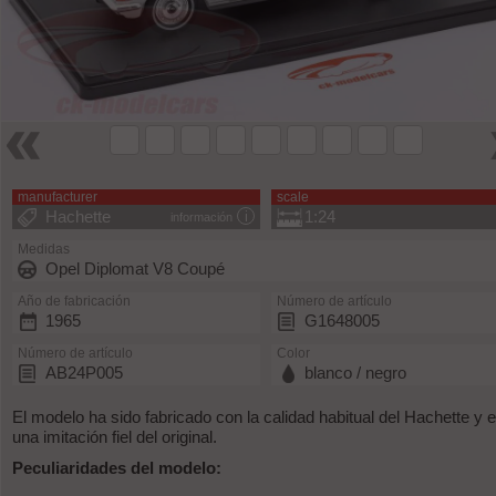
manufacturer
scale
Hachette
1:24
información
Medidas
Opel Diplomat V8 Coupé
Año de fabricación
Número de artículo
1965
G1648005
Número de artículo
Color
AB24P005
blanco / negro
El modelo ha sido fabricado con la calidad habitual del Hachette y 
una imitación fiel del original.
Peculiaridades del modelo: