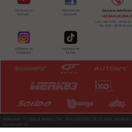
Visítenos en
Visítenos en
Servicio telefónic
YouTube .
facebook.
+49 6443-81284-2
Lun - Vie: 9:00 - 16:30 en
Sa: 8:00 - 18:00 en pu
Visítenos en
Visítenos en
Instagram.
TikTok.
Willeckstr. 7 | 35614 Asslar | Tel.: 06443/81284-28 | E-Mail:
info@ck-
modelcars.de
© 2026 | ck-modelcars Christoph Krombach e.K.