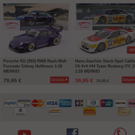
-50
Porsche 911 (993) RWB Rauh-Welt
Hans-Joachim Stuck Opel Calib
Furusato Sidney Hoffmann 1:18
V6 4×4 #44 Team Rosberg ITC 1
WERK83
1:18 WERK83
79,95 €
39,95 €
Detalles
Detalle
79,95 €