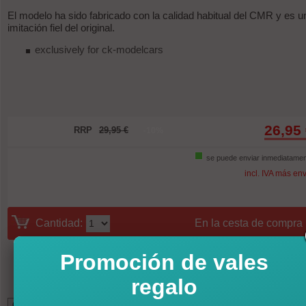
El modelo ha sido fabricado con la calidad habitual del CMR y es u
imitación fiel del original.
exclusively for ck-modelcars
26,95
RRP
29,95 €
-10%
se puede enviar inmediatame
incl. IVA más en
Cantidad:
En la cesta de compra
Promoción de vales
regalo
*