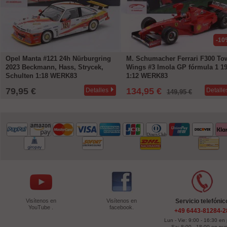
-10
Opel Manta #121 24h Nürburgring
M. Schumacher Ferrari F300 To
2023 Beckmann, Hass, Strycek,
Wings #3 Imola GP fórmula 1 1
Schulten 1:18 WERK83
1:12 WERK83
79,95 €
134,95 €
Detalles
Detalle
149,95 €
Visítenos en
Visítenos en
Servicio telefónic
YouTube .
facebook.
+49 6443-81284-2
Lun - Vie: 9:00 - 16:30 en
Sa: 8:00 - 18:00 en pu