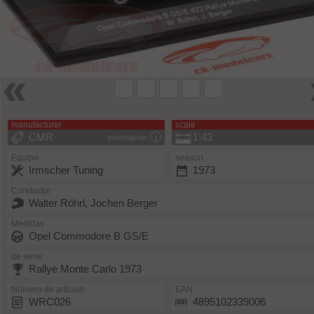
manufacturer
scale
CMR
1:43
información
Equipo
season
Irmscher Tuning
1973
Conductor
Walter Röhrl, Jochen Berger
Medidas
Opel Commodore B GS/E
de serie
Rallye Monte Carlo 1973
Número de artículo
EAN
WRC026
4895102339006