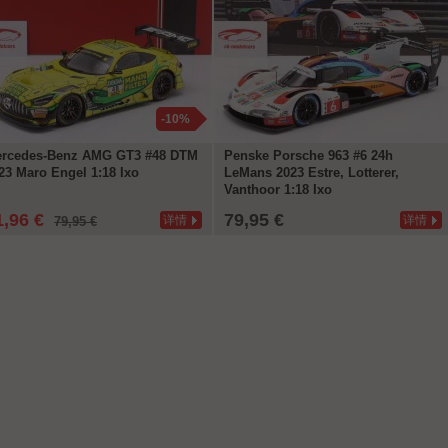
-10%
rcedes-Benz AMG GT3 #48 DTM
Penske Porsche 963 #6 24h
23 Maro Engel 1:18 Ixo
LeMans 2023 Estre, Lotterer,
Vanthoor 1:18 Ixo
1,96 €
79,95 €
详情
详情
79,95 €