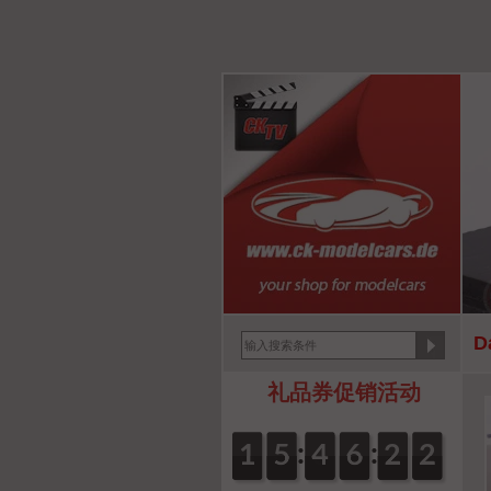
D
礼品券促销活动
S
:
:
0
1
1
0
5
5
0
4
4
0
6
6
0
2
2
2
0