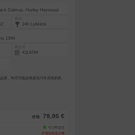
nick Dalmas, Hurley Haywood
系列
62
24h LeMans
s 1994
商品号
43LM94
惯的高品质，和尽可能反映真实汽车原有的风
79,95 €
价格
可立即送货
含增值税及运费