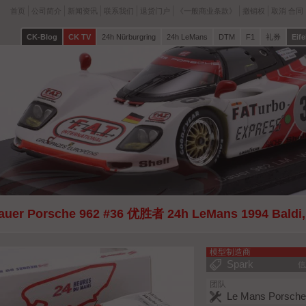
首页
公司简介
新闻资讯
联系我们
退货门户
《一般商业条款》
撤销权
取消 合同
CK-Blog
CK TV
24h Nürburgring
24h LeMans
DTM
F1
礼券
Eife
auer Porsche 962 #36 优胜者 24h LeMans 1994 Baldi
park
模型制造商
Spark
信
团队
Le Mans Porsch