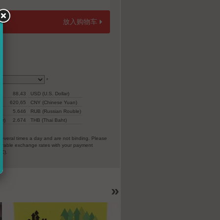
放入购物车
*
88,43
USD (U.S. Dollar)
620,65
CNY (Chinese Yuan)
5.646
RUB (Russian Rouble)
ar)
2.674
THB (Thai Baht)
everal times a day and are not binding. Please
vorable exchange rates with your payment
EC).
»