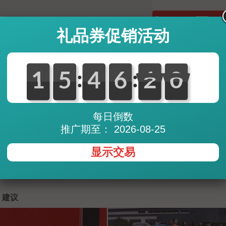
数量:
礼品券促销活动
:
:
0
1
1
0
5
5
0
4
4
0
6
6
2
1
1
0
9
9
68,22
GBP (British Pound)
87,63
CHF (Swiss Franc)
每日倒数
9.638
JPY (Japanese Yen)
120,30
SGD (Singapore Doll
推广期至： 2026-08-25
* Exchange rates are updated s
显示交易
note that there may be less fa
provider (PayPal, credit cards, 
建议