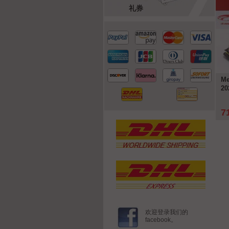
礼券
-10%
e 911 (991) RSR #92 优胜者
Mazda 787B #55 优胜者 24h
Me
Pro 24h LeMans 2018 Pink
LeMans 1991 Weidler, Herbert,
20
2 Ixo
Gachot 1:18 WERK83
5 €
79,95 €
7
详情
详情
149,95 €
欢迎登录我们的
facebook。