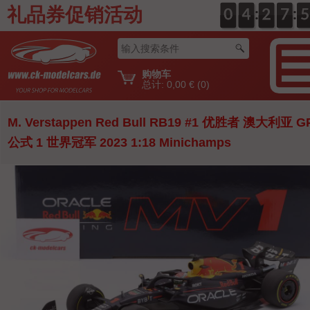
礼品券促销活动
:
:
0
0
0
0
4
4
0
2
2
0
7
7
5
4
购物车
总计:
0,00 €
(0)
M. Verstappen Red Bull RB19 #1 优胜者 澳大利亚 G
公式 1 世界冠军 2023 1:18 Minichamps