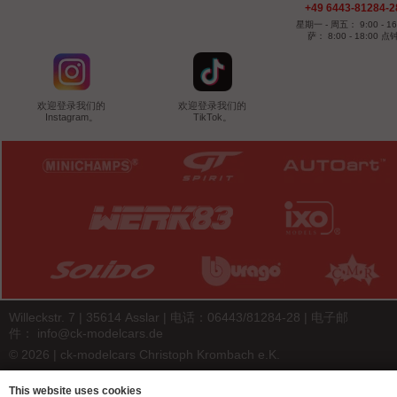
+49 6443-81284-2
星期一 - 周五： 9:00 - 16
萨： 8:00 - 18:00 点
欢迎登录我们的
欢迎登录我们的
Instagram。
TikTok。
Willeckstr. 7 | 35614 Asslar | 电话：06443/81284-28 | 电子邮
件：
info@ck-modelcars.de
© 2026 | ck-modelcars Christoph Krombach e.K.
4.9
/
5.00
of
7446
ck-modelcars.de customer reviews | Trusted Shops
This website uses cookies