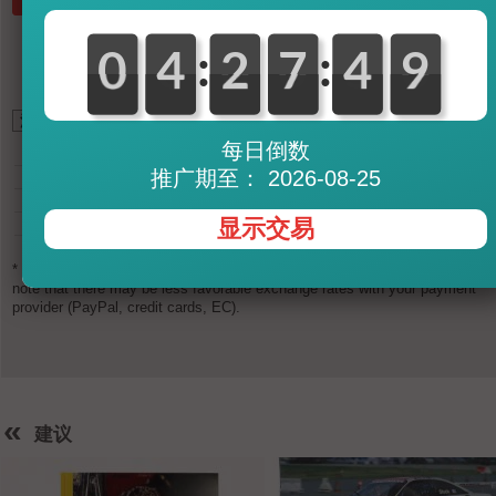
:
:
0
0
0
0
4
4
0
2
2
0
7
7
5
4
4
0
9
9
*
每日倒数
102,35
GBP (British Pound)
132,68
USD (U.S. Dollar)
推广期至： 2026-08-25
131,46
CHF (Swiss Franc)
931,16
CNY (Chinese Yuan)
14.460
JPY (Japanese Yen)
8.471
RUB (Russian Rouble)
显示交易
180,49
SGD (Singapore Dollar)
4.011
THB (Thai Baht)
* Exchange rates are updated several times a day and are not binding. Ple
note that there may be less favorable exchange rates with your payment
provider (PayPal, credit cards, EC).
«
建议