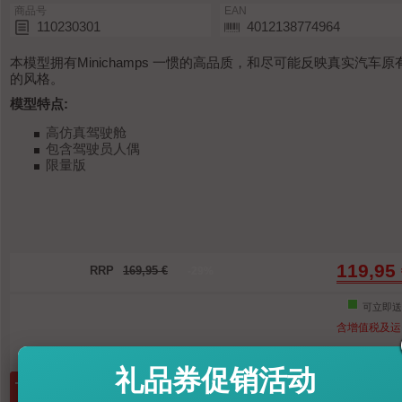
商品号
EAN
110230301
4012138774964
本模型拥有Minichamps 一惯的高品质，和尽可能反映真实汽车原
的风格。
模型特点:
高仿真驾驶舱
包含驾驶员人偶
限量版
119,95
RRP
169,95 €
-29%
可立即送
含增值税及运
礼品券促销活动
数量:
放入购物车