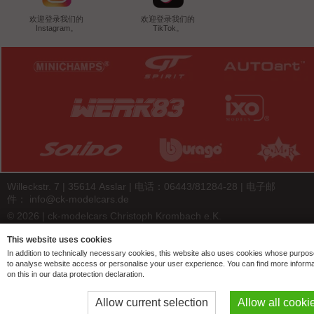
欢迎登录我们的
欢迎登录我们的
Instagram。
TikTok。
Willeckstr. 7 | 35614 Asslar | 电话：06443/81284-28 | 电子邮
件：
info@ck-modelcars.de
© 2026 | ck-modelcars Christoph Krombach e.K.
4.9
/
5.00
of
7446
ck-modelcars.de customer reviews | Trusted Shops
This website uses cookies
In addition to technically necessary cookies, this website also uses cookies whose purpos
to analyse website access or personalise your user experience. You can find more informa
on this in our data protection declaration.
Allow current selection
Allow all cooki