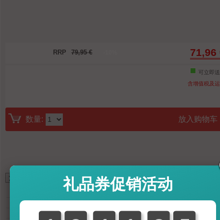
71,96
RRP
79,95 €
-10%
可立即送
含增值税及运
数量:
放入购物车
*
礼品券促销活动
61,40
GBP (British Pound)
79,59
USD (U.S. Dollar)
78,86
CHF (Swiss Franc)
558,58
CNY (Chinese Yuan)
8.674
JPY (Japanese Yen)
5.082
RUB (Russian Rouble)