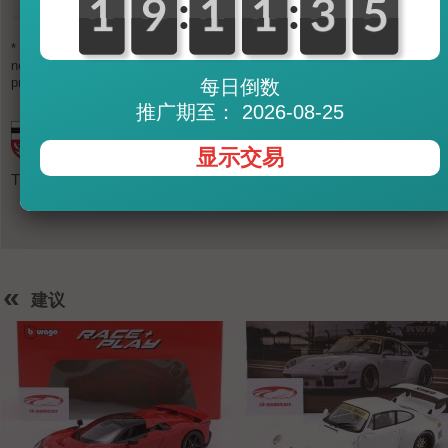
:
:
0
1
1
0
9
9
0
1
1
0
1
1
0
3
3
6
5
5
108,27
SGD (Singapore Dollar)
2.406
THB (Thai Baht)
* Exchange rates are updated several times a day and are not binding. Ple
note that there may be less favorable exchange rates with your payment
provider (PayPal, credit cards, EC).
每日倒数
推广期至： 2026-08-25
显示交易
This item is in stock in our shop in Adenau / Eifel.
«
建议