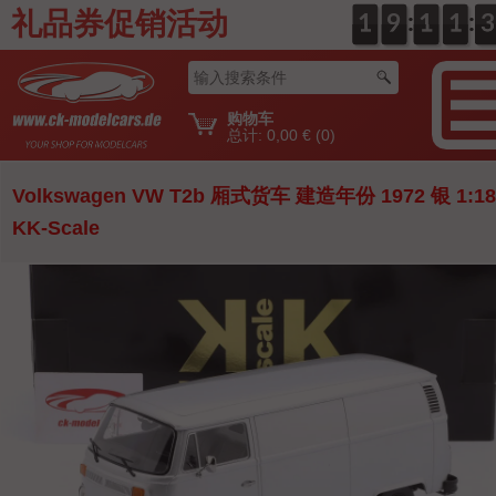
礼品券促销活动
:
:
0
1
1
0
9
9
0
1
1
0
1
1
4
3
3
购物车
总计:
0,00 €
(0)
Volkswagen VW T2b 厢式货车 建造年份 1972 银 1:18
KK-Scale