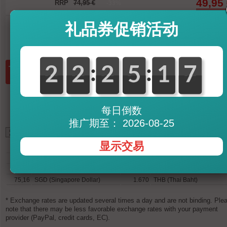
49,95
RRP
74,95 €
-33%
礼品券促销活动
可立即送
含增值税及运
:
:
7
0
2
2
0
2
2
0
2
2
0
5
5
2
1
1
7
6
数量:
放入购物车
每日倒数
推广期至： 2026-08-25
*
显示交易
42,62
GBP (British Pound)
55,25
USD (U.S. Dollar)
54,75
CHF (Swiss Franc)
387,76
CNY (Chinese Yuan)
6.022
JPY (Japanese Yen)
3.528
RUB (Russian Rouble)
75,16
SGD (Singapore Dollar)
1.670
THB (Thai Baht)
* Exchange rates are updated several times a day and are not binding. Ple
note that there may be less favorable exchange rates with your payment
provider (PayPal, credit cards, EC).