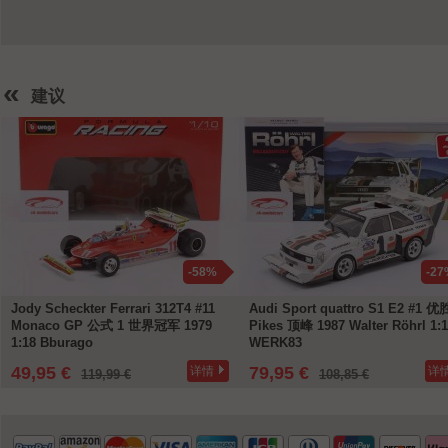
«
建议
-58%
-27
Jody Scheckter Ferrari 312T4 #11
Audi Sport quattro S1 E2 #1 
Monaco GP 公式 1 世界冠军 1979
Pikes 顶峰 1987 Walter Röhrl 1:
1:18 Bburago
WERK83
49,95 €
79,95 €
详情
详
119,99 €
108,85 €