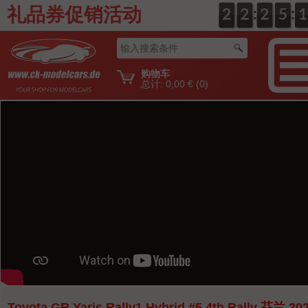
礼品券促销活动
:
:
0
2
2
0
2
2
0
2
2
0
5
5
2
1
1
购物车
总计:
0,00 €
(0)
Toyota GR Yaris Rally1 Hybrid #5 4th Rally 芬兰 20