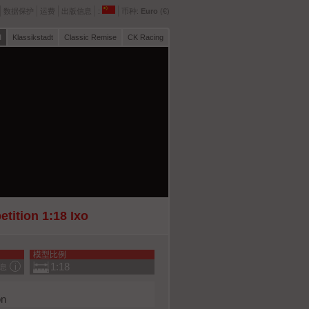
数据保护
运费
出版信息
:
币种:
Euro
(€)
l
Klassikstadt
Classic Remise
CK Racing
ition 1:18 Ixo
模型比例
1:18
息
on