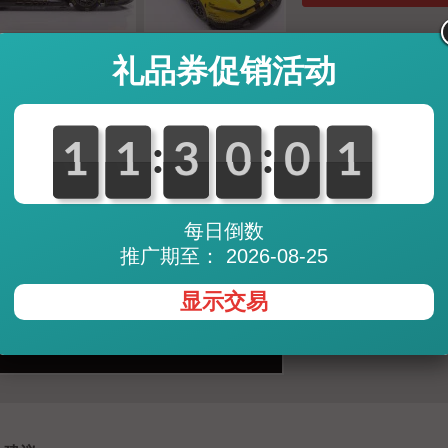
礼品券促销活动
68,22
GBP (British Pound)
:
:
0
1
1
0
1
1
0
3
3
0
0
0
0
0
0
1
0
1
87,63
CHF (Swiss Franc)
9.638
JPY (Japanese Yen)
120,30
SGD (Singapore Doll
* Exchange rates are updated s
每日倒数
note that there may be less fa
provider (PayPal, credit cards, 
推广期至： 2026-08-25
显示交易
此商品在法兰克福店铺有存