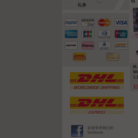
«
礼券
-10%
nta #121 24h Nürburgring
Porsche 911 (991) RSR #92 优胜者
M.
ckmann, Hass, Strycek,
LMGTE-Pro 24h LeMans 2018 Pink
Wi
en 1:18 WERK83
Pig 1:12 Ixo
1:
 €
134,95 €
1
详情
详情
149,95 €
欢迎登录我们的
facebook。