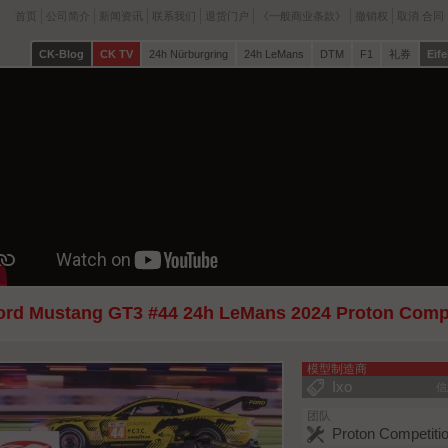
首页
公司简介
新闻资讯
联系我们
退货门户
《一般商业条款》
撤销权
取消 合同
CK-Blog
CK TV
24h Nürburgring
24h LeMans
DTM
F1
礼券
Eife
ord Mustang GT3 #44 24h LeMans 2024 Proton Compet
模型制造商
Ixo
信
团队
Proton Competiti