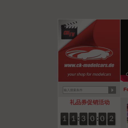
F
礼品券促销活动
:
:
0
1
1
0
1
1
0
3
3
0
0
0
0
0
0
2
1
1