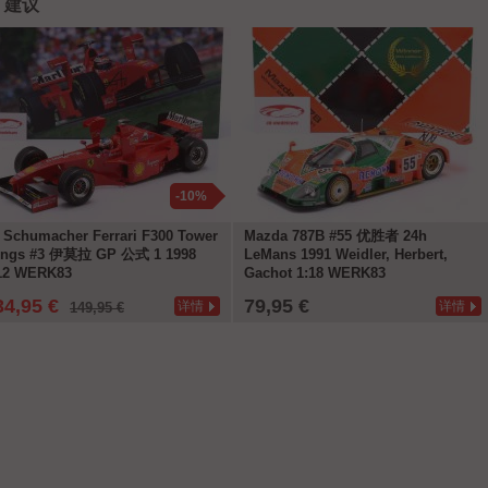
建议
-10%
 Schumacher Ferrari F300 Tower
Mazda 787B #55 优胜者 24h
ngs #3 伊莫拉 GP 公式 1 1998
LeMans 1991 Weidler, Herbert,
12 WERK83
Gachot 1:18 WERK83
34,95 €
79,95 €
详情
详情
149,95 €