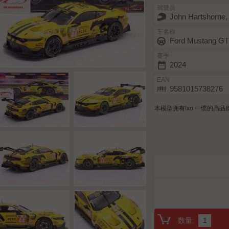
驾驶员
John Hartshorne,
车名称
Ford Mustang G
赛季
2024
EAN
9581015738276
本模型拥有Ixo 一惯的高
数量: