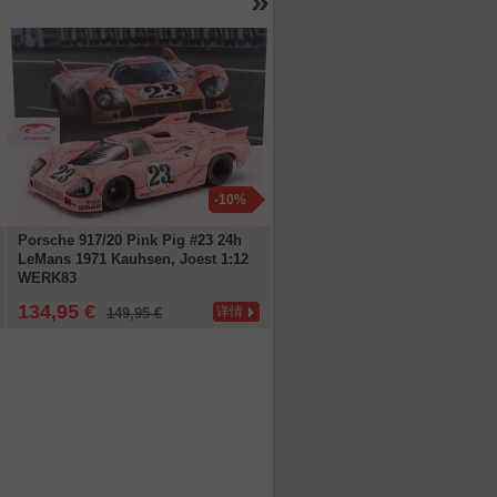
»
-10%
-1
Porsche 917/20 Pink Pig #23 24h
Mercedes-Benz AMG GT3 #48 
LeMans 1971 Kauhsen, Joest 1:12
2023 Maro Engel 1:18 Ixo
WERK83
134,95 €
71,96 €
详情
详
149,95 €
79,95 €