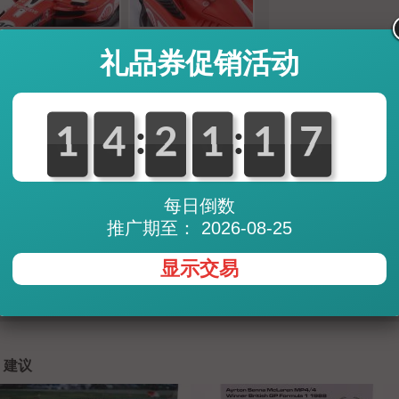
礼品券促销活动
数量:
:
:
0
1
1
0
4
4
0
2
2
0
1
1
2
1
1
7
6
7
42,62
GBP (British Pound)
每日倒数
54,75
CHF (Swiss Franc)
6.022
JPY (Japanese Yen)
推广期至： 2026-08-25
75,16
SGD (Singapore Dolla
显示交易
* Exchange rates are updated s
note that there may be less fa
provider (PayPal, credit cards, 
建议