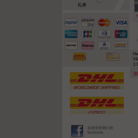
礼券
-58%
-50%
heckter Ferrari 312T4 #11
一本书： Ayrton Senna - 新的 图片
Ha
o GP 公式 1 世界冠军 1979
的 一种 传奇
V6
urago
1:
 €
20,00 €
3
详情
详情
119,99 €
39,90 €
欢迎登录我们的
facebook。