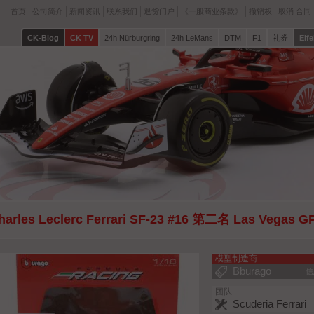
首页
公司简介
新闻资讯
联系我们
退货门户
《一般商业条款》
撤销权
取消 合同
CK-Blog
CK TV
24h Nürburgring
24h LeMans
DTM
F1
礼券
Eife
harles Leclerc Ferrari SF-23 #16 第二名 Las Vegas G
模型制造商
Bburago
信
团队
Scuderia Ferrari