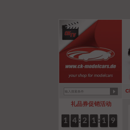
C
礼品券促销活动
:
:
0
1
1
0
4
4
0
2
2
0
1
1
2
1
1
9
8
8