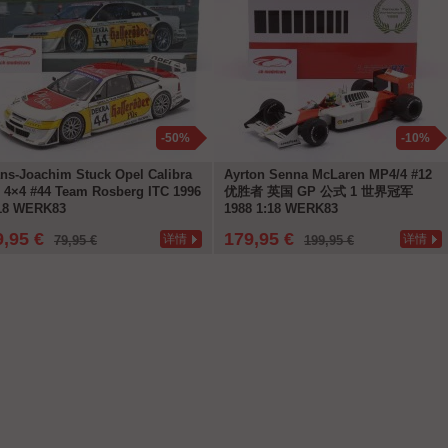
-50%
-10%
ns-Joachim Stuck Opel Calibra
Ayrton Senna McLaren MP4/4 #12
 4×4 #44 Team Rosberg ITC 1996
优胜者 英国 GP 公式 1 世界冠军
18 WERK83
1988 1:18 WERK83
9,95 €
179,95 €
详情
详情
79,95 €
199,95 €