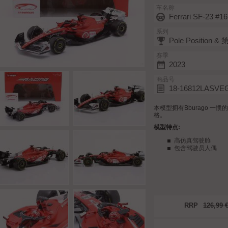
车名称
Ferrari SF-23 #16
系列
Pole Position 
赛季
2023
商品号
18-16812LASVE
本模型拥有Bburago 
格。
模型特点:
高仿真驾驶舱
包含驾驶员人偶
RRP
126,99 