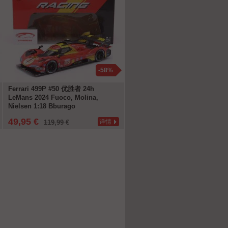
-58%
-1
Ferrari 499P #50 优胜者 24h
M. Schumacher Ferrari F300 #
LeMans 2024 Fuoco, Molina,
胜者 加拿大 GP 公式 1 1998 1:1
Nielsen 1:18 Bburago
WERK83
49,95 €
71,96 €
详情
详
119,99 €
79,95 €