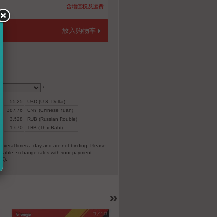
含增值税及运费
放入购物车
*
55,25
USD (U.S. Dollar)
387,76
CNY (Chinese Yuan)
3.528
RUB (Russian Rouble)
r)
1.670
THB (Thai Baht)
everal times a day and are not binding. Please
vorable exchange rates with your payment
EC).
»