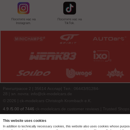
Посетите нас на
Посетите нас на
Instagram.
TikTok.
Рингштрассе 2 | 35614 Асслар| Тел.: 06443/81284-
28 | эл. почта:
info@ck-modelcars.de
© 2026 | ck-modelcars Christoph Krombach e.K.
4.9
/
5.00
of
7446
ck-modelcars.de customer reviews | Trusted Shops
This website uses cookies
In addition to technically necessary cookies, this website also uses cookies whose purpos