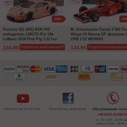
-10%
-10
Porsche 911 (991) RSR #92
M. Schumacher Ferrari F300 To
победитель LMGTE-Pro 24h
Wings #3 Имола GP формула 
LeMans 2018 Pink Pig 1:12 Ixo
1998 1:12 WERK83
134,95 €
134,95 €
Подробная информация
Подробная информаци
149,95 €
149,95 €
Посетите нас на YouTube .
Посетите нас на facebook.
Обслуживание тел
+49 6443-81284-2
пн - Пт: 9:00 - 16:30 ча
суббота: 8:00 - 18:00 