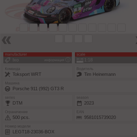
manufacturer
scale
Ixo
1:18
информация
Команда
Водитель
Toksport WRT
Tim Heinemann
Машина
Porsche 911 (992) GT3 R
series
season
DTM
2023
Ограничение
EAN
500 pcs.
9581015739020
Номер модели
LEGT18-23036-BOX