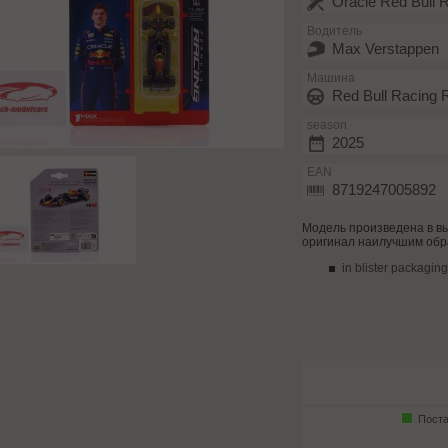
Oracle Red Bull 
Водитель
Max Verstappen
Машина
Red Bull Racing
season
2025
EAN
8719247005892
Модель произведена в вы
оригинал наилучшим обр
in blister packaging
Поста