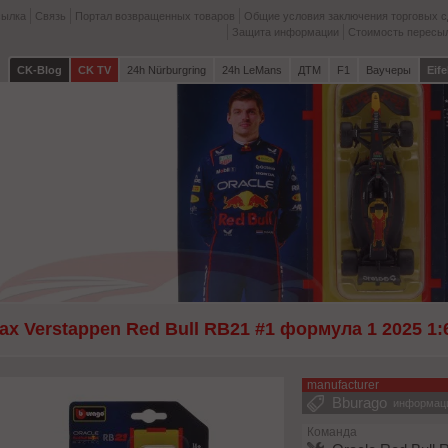
сылка
Связь
Портал возвращенных товаров
Общие условия заключения торговых с
Защита информации
Стоимость пересы
CK-Blog
CK TV
24h Nürburgring
24h LeMans
ДТМ
F1
Ваучеры
Eife
ax Verstappen Red Bull RB21 #1 формула 1 2025 1:
manufacturer
Bburago
информац
Команда