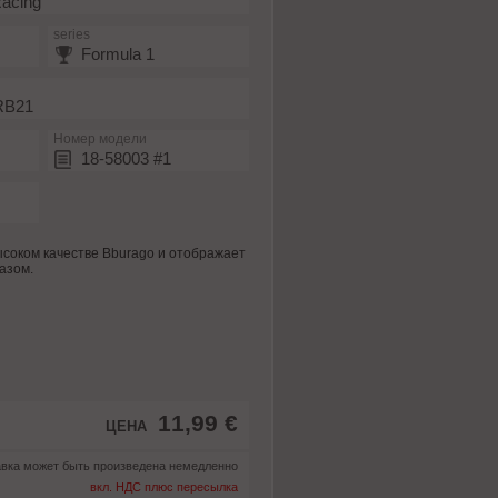
Racing
series
Formula 1
 RB21
Номер модели
18-58003 #1
соком качестве Bburago и отображает
азом.
11,99 €
ЦЕНА
вка может быть произведена немедленно
вкл. НДС плюс пересылка