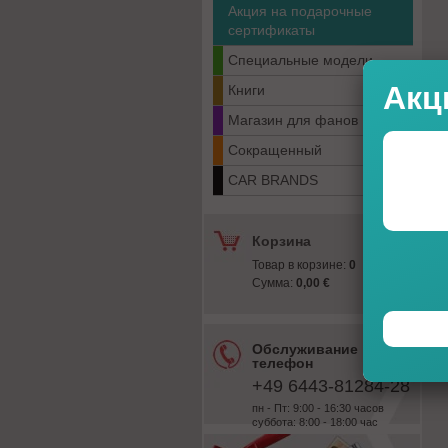
Акция на подарочные
сертификаты
Специальные модели
Акц
Книги
Магазин для фанов
Сокращенный
CAR BRANDS
Корзина
Товар в корзине:
0
Сумма:
0,00 €
Обслуживание
телефон
+49 6443-81284-28
пн - Пт: 9:00 - 16:30 часов
суббота: 8:00 - 18:00 час