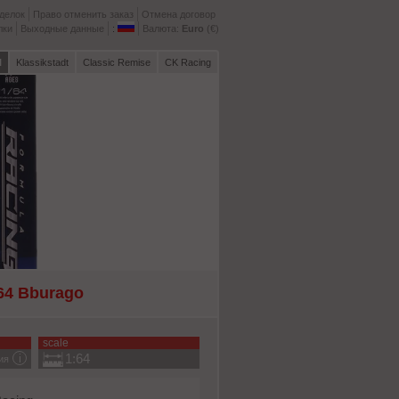
делок
Право отменить заказ
Отмена договор
лки
Выходные данные
:
Валюта:
Euro
(€)
l
Klassikstadt
Classic Remise
CK Racing
64 Bburago
scale
1:64
ия