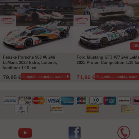
-10
Penske Porsche 963 #6 24h
Ford Mustang GT3 #77 24h LeM
LeMans 2023 Estre, Lotterer,
2025 Proton Competition 1:18 Ix
Vanthoor 1:18 Ixo
79,95 €
71,96 €
Подробная информация
Подробная информаци
79,95 €