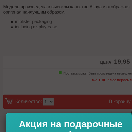
Модель произведена в высоком качестве Altaya и отображает
оригинал наилучшим образом.
in blister packaging
including display case
19,95
ЦЕНА
Поставка может быть произведена немедлен
вкл. НДС плюс пересыл
Количество:
В корзину
Акция на подарочные