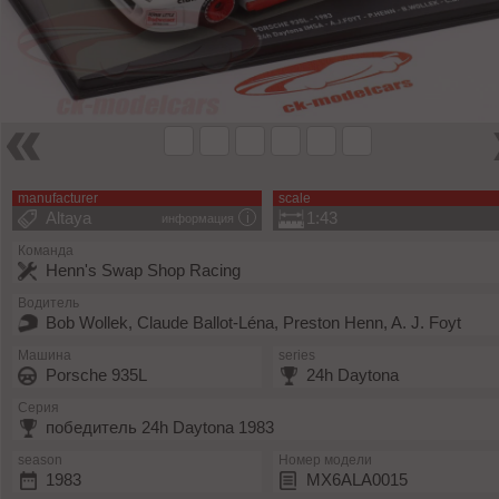
manufacturer
scale
Altaya
1:43
информация
Команда
Henn's Swap Shop Racing
Водитель
Bob Wollek, Claude Ballot-Léna, Preston Henn, A. J. Foyt
Машина
series
Porsche 935L
24h Daytona
Серия
победитель 24h Daytona 1983
season
Номер модели
1983
MX6ALA0015