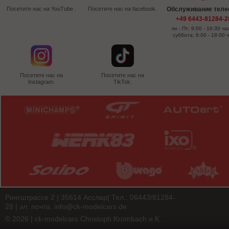
Посетите нас на YouTube .
Посетите нас на facebook.
Обслуживание тел
+49 6443-81284-2
пн - Пт: 9:00 - 16:30 ча
суббота: 8:00 - 18:00 
Посетите нас на
Посетите нас на
Instagram.
TikTok.
Рингштрассе 2 | 35614 Асслар| Тел.: 06443/81284-
28 | эл. почта:
info@ck-modelcars.de
© 2026 | ck-modelcars Christoph Krombach e.K.