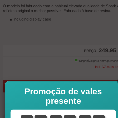
O modelo foi fabricado com a habitual elevada qualidade de Spark 
reflete o original o melhor possível. Fabricado à base de resina.
including display case
249,95
PREÇO
Disponível para entrega imedi
incl. IVA mais fr
Quantidade:
No cesto de compras
Promoção de vales
presente
*