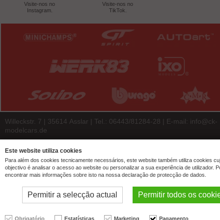
Visite-nos no
Visite-nos no
Instagram.
TikTok.
Willeckstr. 7 | 35614 Asslar | Tel.: 06443/81284-28 | E-mail:
info@ck-
modelcars.de
© 2026 | ck-modelcars Christoph Krombach e.K.
Este website utiliza cookies
4.9
/
5.00
of
7446
ck-modelcars.de customer reviews | Trusted Shops
Para além dos cookies tecnicamente necessários, este website também utiliza cookies cu
objectivo é analisar o acesso ao website ou personalizar a sua experiência de utilizador. 
encontrar mais informações sobre isto na nossa declaração de protecção de dados.
Permitir a selecção actual
Permitir todos os cooki
Obrigatório
Estatísticas
Marketing
Pagamento