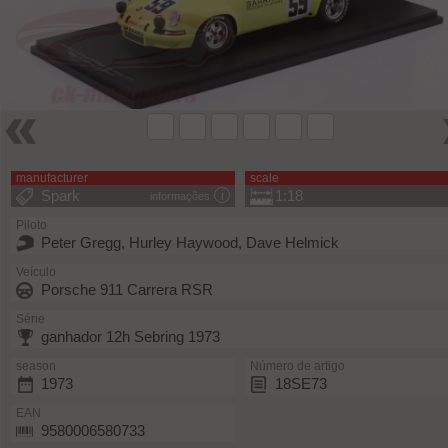
manufacturer
scale
Spark
1:18
informações
Piloto
Peter Gregg, Hurley Haywood, Dave Helmick
Veículo
Porsche 911 Carrera RSR
Série
ganhador 12h Sebring 1973
season
Número de artigo
1973
18SE73
EAN
9580006580733