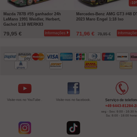
-10
Mazda 787B #55 ganhador 24h
Mercedes-Benz AMG GT3 #48 
LeMans 1991 Weidler, Herbert,
2023 Maro Engel 1:18 Ixo
Gachot 1:18 WERK83
79,95 €
71,96 €
Informações
Informaçõe
79,95 €
Visite-nos no YouTube .
Visite-nos no facebook.
Serviço de telefo
+49 6443-81284-2
seg - Sex: 9:00 - 16:30 
Sa: 8:00 - 18:00 hora