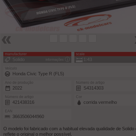
manufacturer
scale
Solido
1:43
informações
Veículo
Honda Civic Type R (FL5)
Ano de produção
Número de artigo
2022
S4314303
Número de artigo
Cor
421438316
corrida vermelho
EAN
3663506044960
O modelo foi fabricado com a habitual elevada qualidade de Solido 
reflete o original o melhor possível.