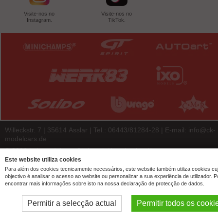
Visite-nos no
Visite-nos no
Instagram.
TikTok.
Willeckstr. 7 | 35614 Asslar | Tel.: 06443/81284-28 | E-mail:
info@ck-
modelcars.de
© 2026 | ck-modelcars Christoph Krombach e.K.
Este website utiliza cookies
4.9
/
5.00
of
7446
ck-modelcars.de customer reviews | Trusted Shops
Para além dos cookies tecnicamente necessários, este website também utiliza cookies cu
objectivo é analisar o acesso ao website ou personalizar a sua experiência de utilizador. 
encontrar mais informações sobre isto na nossa declaração de protecção de dados.
Permitir a selecção actual
Permitir todos os cooki