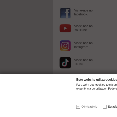
Visite-nos no
facebook.
Visite-nos no
YouTube .
Visite-nos no
Instagram.
Visite-nos no
TikTok.
Este website utiliza cookie
Para além dos cookies tecnicame
experiência de utilizador. Pode
© 2026 | ck-modelcars Christoph Krombach e.K.
Obrigatório
Estatí
4.9
/
5.00
of
7439
ck-modelcars.de customer revie