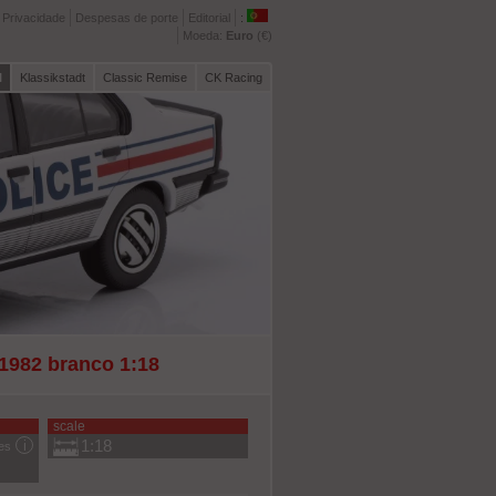
e Privacidade
Despesas de porte
Editorial
:
Moeda:
Euro
(€)
l
Klassikstadt
Classic Remise
CK Racing
 1982 branco 1:18
scale
1:18
es