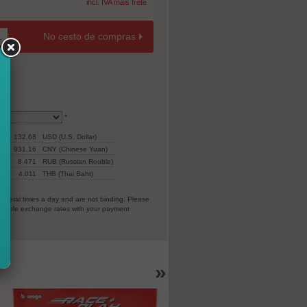
incl. IVA mais frete
No cesto de compras
*
132,68
USD (U.S. Dollar)
931,16
CNY (Chinese Yuan)
8.471
RUB (Russian Rouble)
ar)
4.011
THB (Thai Baht)
everal times a day and are not binding. Please
vorable exchange rates with your payment
EC).
»