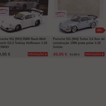
-9%
rsche 911 (993) RWB Rauh-Welt
Porsche 911 (964) Turbo 3.6 Ano de
echi G2.2 Sidney Hoffmann 1:18
construção 1990 prata polar 1:18
ERK83
Solido
9,95 €
49,95 €
Informações
Informações
54,99 €