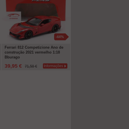
-44%
-7
Ferrari 812 Competizione Ano de
Mercedes-Maybach EQS 680 S
construção 2021 vermelho 1:18
(Z296) 2024 azul náutico / prat
Bburago
alta tecnologia 1:18 NZG
39,95 €
49,95 €
Informações
Informaçõ
71,50 €
165,00 €