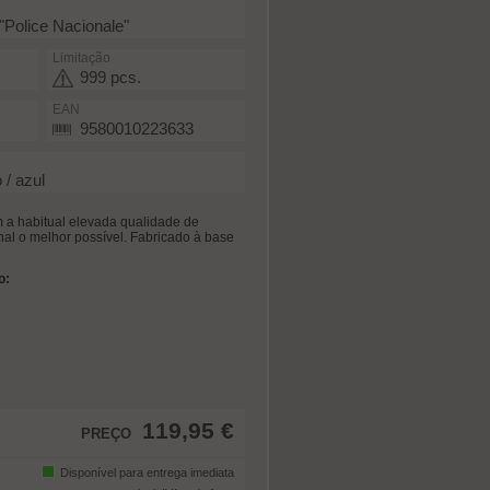
"Police Nacionale"
Limitação
999 pcs.
EAN
9580010223633
 / azul
m a habitual elevada qualidade de
inal o melhor possível. Fabricado à base
o:
119,95 €
PREÇO
Disponível para entrega imediata