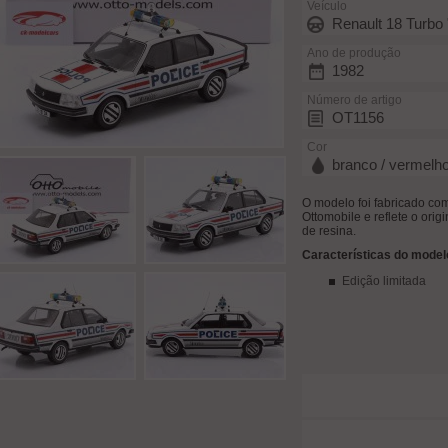
Veículo
Renault 18 Turbo 
Ano de produção
1982
Número de artigo
OT1156
Cor
branco / vermelho
O modelo foi fabricado co
Ottomobile e reflete o orig
de resina.
Características do model
Edição limitada