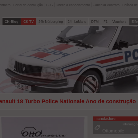
ontacto
Portal de devolução
TCG
Direito a cancelamento
Cancelar contrato
Política d
CK-Blog
CK TV
24h Nürburgring
24h LeMans
DTM
F1
Vouchers
Eife
enault 18 Turbo Police Nationale Ano de construção
ttOmobile
manufacturer
informaçõ
Ottomobile