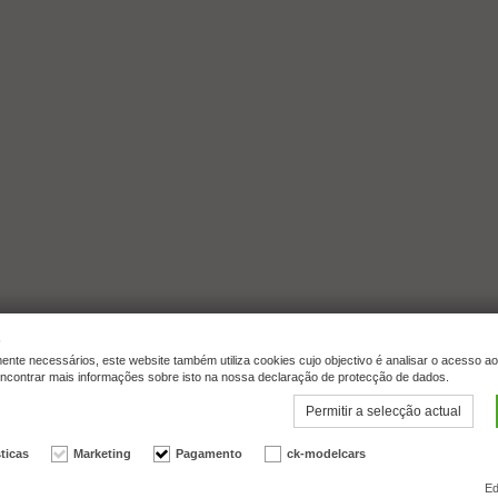
s
nte necessários, este website também utiliza cookies cujo objectivo é analisar o acesso ao
 encontrar mais informações sobre isto na nossa declaração de protecção de dados.
Permitir a selecção actual
Willeckstr. 7 | 35614 Asslar | T
sticas
Marketing
Pagamento
ck-modelcars
ws | Trusted Shops
Ed