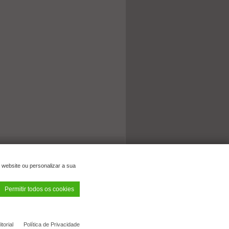
 website ou personalizar a sua
Permitir todos os cookies
el.: 06443/81284-28 | E-mail:
info@ck-modelcars.de
itorial
Política de Privacidade